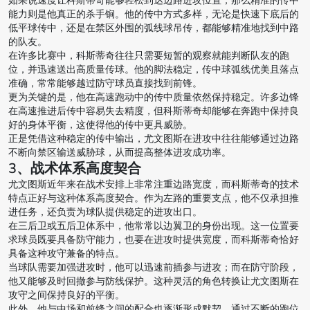
如果说速度让科斯蒂奇能够轻松到达边路进攻位置，那么精准的传中
能力则是他真正的杀手锏。他的传中方式多样，无论是快速下底后的
低平球传中，还是在禁区外围的弧线球吊传，都能够精准地找到中路
的队友。
在许多比赛中，科斯蒂奇往往只需要短暂的观察就能判断队友的跑
位，并迅速送出高质量传球。他的脚法稳定，传中球弧线优美且落点
准确，常常能够越过防守球员直接找到前锋。
更为关键的是，他在高速跑动中的传中质量依然保持稳定。许多边锋
在高速推进后传中容易失去精度，但科斯蒂奇却能够在奔跑中保持良
好的身体平衡，这使得他的传中更具威胁。
正是凭借这种稳定的传中输出，尤文图斯在进攻中往往能够通过边路
不断向禁区输送威胁球，从而提高整体进攻成功率。
3、战术体系高度契合
尤文图斯近年来在战术安排上非常注重边路宽度，而科斯蒂奇的技术
特点正好与这种体系高度契合。作为左路的重要支点，他不仅承担推
进任务，还负责为球队提供稳定的进攻出口。
在三后卫或五后卫体系中，他常常以边翼卫的身份出现。这一位置要
求球员既要具备防守能力，也要在进攻时提供宽度，而科斯蒂奇恰好
具备这种攻守兼备的特点。
当球队需要加强进攻时，他可以迅速前插参与进攻；而在防守阶段，
他又能够及时回撤参与防线保护。这种灵活的角色转换让尤文图斯在
攻守之间保持良好的平衡。
此外，他与中场和前锋之间的配合也逐渐形成默契。通过不断的跑位