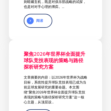
则暗藏玄机，既是对俱乐部战略的试探，
也是对对手心理的博弈。...
阅读
聚焦2026年世界杯全面提升
球队竞技表现的策略与路径
探析研究方案
文章摘要的内容：以2026年世界杯为战略
目标，系统性提升球队竞技表现已成为当
前足球发展研究的重要命题。本文围
绕“聚焦2026年世界杯全面提升球队竞技
表现的策略与路径探析研究方案”这一核
心主题，从顶层设...