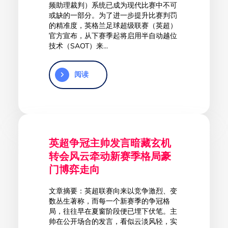
频助理裁判）系统已成为现代比赛中不可
或缺的一部分。为了进一步提升比赛判罚
的精准度，英格兰足球超级联赛（英超）
官方宣布，从下赛季起将启用半自动越位
技术（SAOT）来...
阅读
英超争冠主帅发言暗藏玄机
转会风云牵动新赛季格局豪
门博弈走向
文章摘要：英超联赛向来以竞争激烈、变
数丛生著称，而每一个新赛季的争冠格
局，往往早在夏窗阶段便已埋下伏笔。主
帅在公开场合的发言，看似云淡风轻，实