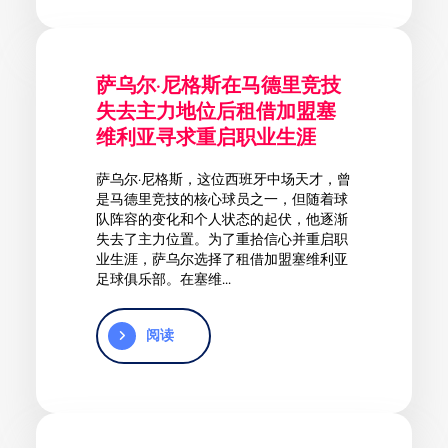
萨乌尔·尼格斯在马德里竞技
失去主力地位后租借加盟塞
维利亚寻求重启职业生涯
萨乌尔·尼格斯，这位西班牙中场天才，曾
是马德里竞技的核心球员之一，但随着球
队阵容的变化和个人状态的起伏，他逐渐
失去了主力位置。为了重拾信心并重启职
业生涯，萨乌尔选择了租借加盟塞维利亚
足球俱乐部。在塞维...
阅读