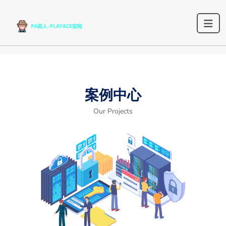
案例中心
Our Projects