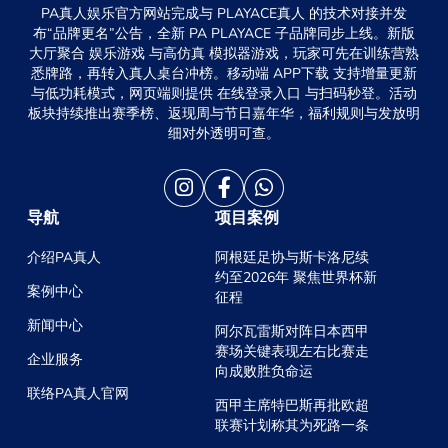
PA真人娱乐官方网站完成与 PLAYACE真人 的技术对接并发
布“品牌更名”公告，全新 PA PLAYACE 子品牌同步上线。新版
大厅聚合 娱乐游戏 与高仿真 模拟器游戏，玩家可先在训练营熟
悉牌路，再转入真人桌台冲榜。移动端 APP下载 支持增量更新
与低功耗模式，网页端则提供 在线登录入口 与扫码秒登。活动
板块持续推出赛季榜、返现周与节日嘉年华，福利规则与发放明
细对外透明可查。
导航
项目案例
介绍PA真人
阿根廷足协与斯卡洛尼续
约至2026年 聚焦世界杯新
案例中心
征程
新闻中心
阿尔瓦雷斯对阵日本西甲
赛场关键表现左右比赛走
企业服务
向成败胜负命运
联络PA真人官网
西甲主席特巴斯再批欧超
联赛计划称其为死路一条