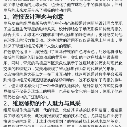
现了维尼修斯的足球天赋，也强化了他在球迷心中的偶像地位，并对
皇马的未来发展带来了积极的推动作用。
1、海报设计理念与创意
皇马发布的维尼修斯马德里市中心动态海报通过创新的设计理念呈现
了这位新生代球星的独特风采。设计师结合了动态影像和传统海报的
融合手法，让球迷不仅能够看到维尼修斯的静态画面，更能感受到他
在球场上的活力和灵动。这种创意的运用不仅仅是视觉上的冲击，更
加深了球迷对维尼修斯个人魅力的理解。
在色彩的运用上，海报选用了皇马传统的白色与金色，巧妙地将维尼
修斯的形象融入到充满动感的背景中，突出他与这座城市的紧密联
系。同时，背景的马德里市区景象也展示了这座城市的历史与现代化
交织的独特魅力，完美地表现了维尼修斯作为新时代球员的形象。
动态海报的最大亮点之一在于其互动性，球迷可以通过数字平台观看
到海报中维尼修斯逐渐变换的姿势和动作，这不仅增加了海报的趣味
性，也让球迷感受到了一种全新的视觉体验。这种新颖的方式使得维
尼修斯不仅是足球场上的明星，也是街头文化的一部分，体现了他在
现代社会中的广泛影响力。
2、维尼修斯的个人魅力与风采
维尼修斯作为皇马新一代的球星，凭借其卓越的技术和速度，迅速赢
得了球迷的喜爱。此次海报展现了他的技术特点，尤其是他在比赛中
快速突破的场景，让球迷仿佛看到了他在绿茵场上风驰电掣的英姿。