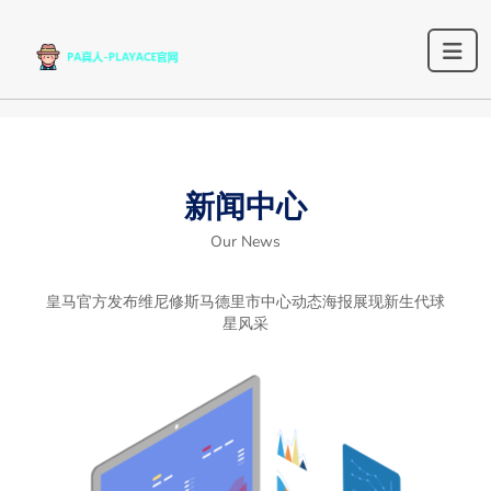
新闻中心
Our News
皇马官方发布维尼修斯马德里市中心动态海报展现新生代球
星风采