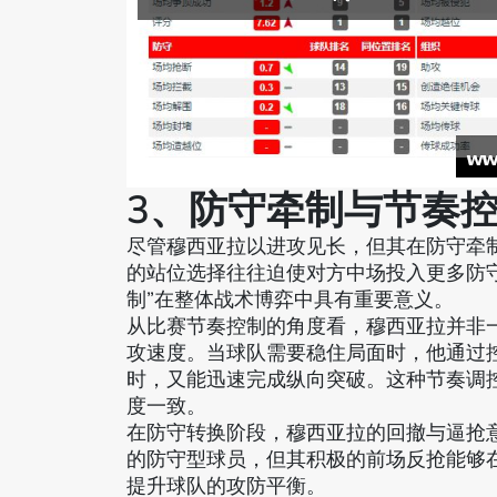
3、防守牵制与节奏
尽管穆西亚拉以进攻见长，但其在防守牵
的站位选择往往迫使对方中场投入更多防
制”在整体战术博弈中具有重要意义。
从比赛节奏控制的角度看，穆西亚拉并非
攻速度。当球队需要稳住局面时，他通过
时，又能迅速完成纵向突破。这种节奏调控
度一致。
在防守转换阶段，穆西亚拉的回撤与逼抢
的防守型球员，但其积极的前场反抢能够
提升球队的攻防平衡。