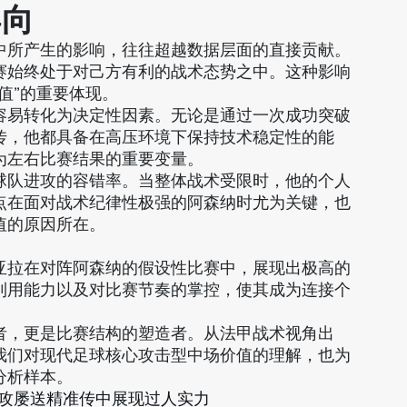
导向
中所产生的影响，往往超越数据层面的直接贡献。
赛始终处于对己方有利的战术态势之中。这种影响
值”的重要体现。
容易转化为决定性因素。无论是通过一次成功突破
传，他都具备在高压环境下保持技术稳定性的能
为左右比赛结果的重要变量。
球队进攻的容错率。当整体战术受限时，他的个人
点在面对战术纪律性极强的阿森纳时尤为关键，也
值的原因所在。
亚拉在对阵阿森纳的假设性比赛中，展现出极高的
利用能力以及对比赛节奏的掌控，使其成为连接个
者，更是比赛结构的塑造者。从法甲战术视角出
我们对现代足球核心攻击型中场价值的理解，也为
分析样本。
攻屡送精准传中展现过人实力