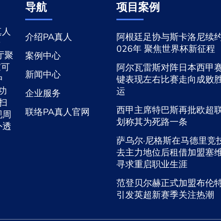
导航
项目案例
真人
介绍PA真人
阿根廷足协与斯卡洛尼续约
新
026年 聚焦世界杯新征程
厅聚
案例中心
家可
阿尔瓦雷斯对阵日本西甲
新闻中心
冲
键表现左右比赛走向成败
功
运
企业服务
扫
西甲主席特巴斯再批欧超
联络PA真人官网
现周
划称其为死路一条
外透
萨乌尔·尼格斯在马德里竞
去主力地位后租借加盟塞
寻求重启职业生涯
范登贝尔赫正式加盟布伦
引发英超新赛季关注热潮