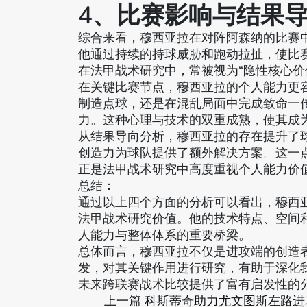
4、比赛影响与结果
综合来看，穆西亚拉在对阵阿森纳的比赛
他通过持续的持球威胁和跑动拉扯，使比
在法甲战术研究中，常被视为“隐性核心价
在关键比赛节点，穆西亚拉的个人能力更
制造点球，还是在混乱局面中完成致命一
力。这种心理与技术的双重成熟，使其成
从结果导向分析，穆西亚拉的存在提升了
创造力为球队提供了额外解决方案。这一
正是法甲战术研究中高度重视个人能力价
总结：
通过以上四个方面的分析可以看出，穆西
法甲战术研究价值。他的技术特点、空间
人能力与整体体系的重要桥梁。
总体而言，穆西亚拉不仅是进攻端的创造
发，对其关键作用进行研究，有助于深化
未来跨联赛战术比较提供了富有启发性的
上一篇
科斯蒂奇助力尤文图斯左路进