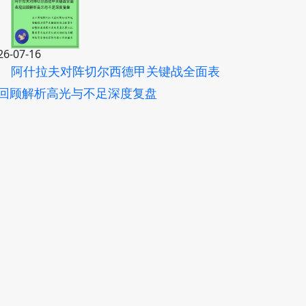
26-07-16
阿什拉夫对阵切尔西德甲关键战全面表
回顾解析高光与不足深度复盘