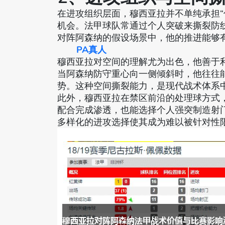
在进攻组织层面，穆西亚拉并不单纯承担“
机会。法甲球队常通过个人突破来撕裂防
对阵阿森纳的假设场景中，他的推进能够
PA真人
穆西亚拉对空间的理解尤为出色，他善于
当阿森纳防守重心向一侧倾斜时，他往往
势。这种空间撕裂能力，是现代战术体系
此外，穆西亚拉在禁区前沿的处理球方式
配合完成渗透，也能选择个人强突制造射
多样化的进攻选择使其成为难以被针对性