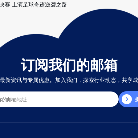
决赛 上演足球奇迹逆袭之路
订阅我们的邮箱
最新资讯与专属优惠。加入我们，探索行业动态，共享