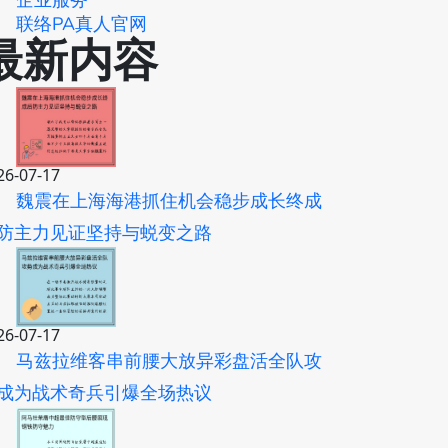
企业服务
联络PA真人官网
最新内容
26-07-17
魏震在上海海港抓住机会稳步成长终成
防主力见证坚持与蜕变之路
26-07-17
马兹拉维客串前腰大放异彩盘活全队攻
成为战术奇兵引爆全场热议