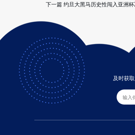
下一篇
约旦大黑马历史性闯入亚洲杯
及时获取