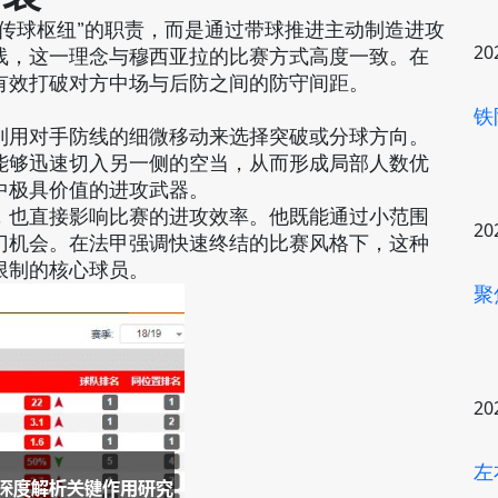
传球枢纽”的职责，而是通过带球推进主动制造进攻
20
线，这一理念与穆西亚拉的比赛方式高度一致。在
有效打破对方中场与后防之间的防守间距。
铁
利用对手防线的细微移动来选择突破或分球方向。
能够迅速切入另一侧的空当，从而形成局部人数优
中极具价值的进攻武器。
，也直接影响比赛的进攻效率。他既能通过小范围
20
门机会。在法甲强调快速终结的比赛风格下，这种
限制的核心球员。
聚
20
左