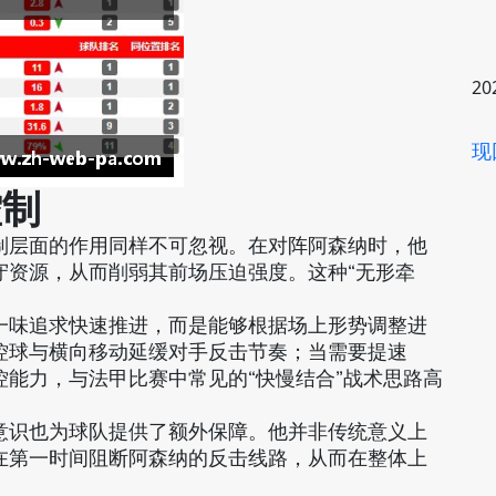
20
现
控制
制层面的作用同样不可忽视。在对阵阿森纳时，他
守资源，从而削弱其前场压迫强度。这种“无形牵
一味追求快速推进，而是能够根据场上形势调整进
控球与横向移动延缓对手反击节奏；当需要提速
能力，与法甲比赛中常见的“快慢结合”战术思路高
意识也为球队提供了额外保障。他并非传统意义上
在第一时间阻断阿森纳的反击线路，从而在整体上