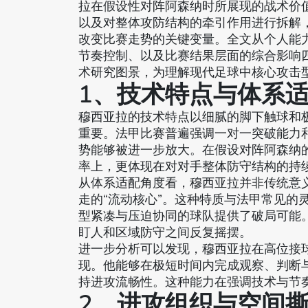
拉在假设性对阵阿森纳时所展现的战术价
以及对整体攻防结构的牵引作用进行拆解
改变比赛走势的关键变量。全文从个人能
节奏控制、以及比赛结果层面的综合影响
术研究图景，为理解现代足球中核心攻击
1、技术特点与体系
穆西亚拉的技术特点以细腻的脚下触球和
重要。法甲比赛普遍强调一对一突破能力
势能够被进一步放大。在假设对阵阿森纳
率上，更体现在对对手整体防守结构的持
从体系适配角度看，穆西亚拉并非传统意
走的“流动核心”。这种特质与法甲常见的
型紧凑与压迫协同的球队提供了破局可能
盯人和区域防守之间反复摇摆。
进一步分析可以发现，穆西亚拉在高位接
现。他能够在极短时间内完成观察、判断
持进攻流畅性。这种能力在强调技术与节
2、进攻组织与空间