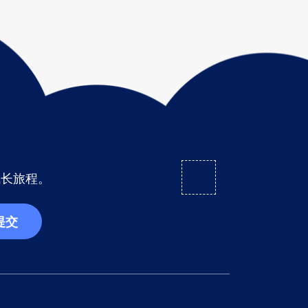
成长旅程。
提交