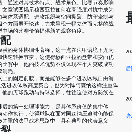
值。通过对其技术特点、战术角色、比赛节奏影响
，文章试图揭示穆西亚拉如何在高强度对抗中成为
力与体系适配、进攻组织与空间撕裂、防守牵制与
四个方面展开论述，力求呈现一幅立体而完整的战
型中场的比赛价值提供新的观察角度。
适配
极强的身体协调性著称，这一点在法甲语境下尤为
20
和快速转换节奏，这使得穆西亚拉的盘带和变向优
的比赛中，他的技术优势不仅体现在个人突破成功
后
续消耗。
义上的固定前腰，而是能够在多个进攻区域自由游
灵活进攻体系高度契合，也为对阵阿森纳这样注重阵
。他的无球跑动与持球选择，往往迫使对方防线在
20
球后的第一处理球能力，是其体系价值的集中体
与动作执行，使得球队在面对阿森纳压迫时仍能保
势
奏并重的法甲战术思路中，具有典型的代表意义。
撕裂