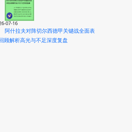
26-07-16
阿什拉夫对阵切尔西德甲关键战全面表
回顾解析高光与不足深度复盘