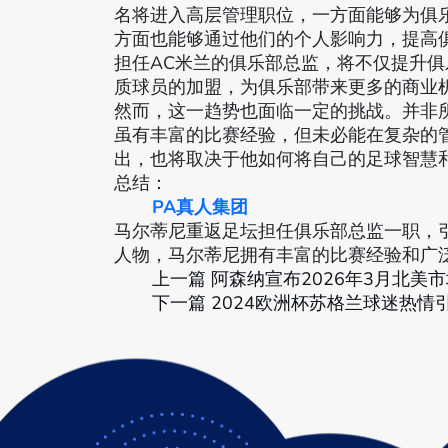
名将进入高层管理职位，一方面能够为俱
方面也能够通过他们的个人影响力，提高
担任AC米兰的俱乐部总监，将不仅提升
质球员的加盟，为俱乐部带来更多的商业
然而，这一趋势也面临一定的挑战。并非
虽有丰富的比赛经验，但未必能在复杂的
出，也将取决于他如何将自己的足球智慧
总结：
PA真人集团
马尔蒂尼重返足坛担任俱乐部总监一职，
人物，马尔蒂尼拥有丰富的比赛经验和广
上一篇
阿森纳宣布2026年3月北美
下一篇
2024欧洲杯苏格兰球迷热情