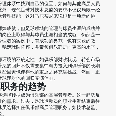
管理体系中找到自己的位置，如何与其他高层人员
此外，现代足球对技术总监的要求不仅仅局限于经
代管理技能，这对马尔蒂尼来说也是一项新的挑
辉煌成就，但足球领域的管理与球员生涯的成功并
的岗位上取得与其球员生涯相当的成就，仍然是一
管理者的案例中，有成功的典范，也有失败的教
，稳定球队阵容，并带领俱乐部走向更高的水平，
部环境的不确定性，如俱乐部财政状况、转会市场
蒂尼的回归不仅需要集中精力投入到俱乐部的长期
这些因素也使得他的重返之路充满挑战。然而，正
让球迷对他的回归充满信心。
理职务的趋势
将选择转型成为俱乐部的高层管理者。这一趋势反
才的需求。过去，足球运动员的职业生涯结束后往
球员选择担任俱乐部高层管理职务，如技术总监、
径。