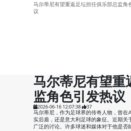
马尔蒂尼有望重返足坛担任俱乐部总监角
议
马尔蒂尼有望重
监角色引发热议
2026-06-16 12:07:38
37
马尔蒂尼，作为足球界的传奇人物，曾在
实后盾，还是意大利足球的象征。近期关
广泛的讨论。许多球迷和媒体对于他是否