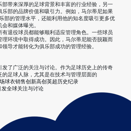
乐部带来深厚的足球背景和丰富的行业经验，另一
俱乐部的品牌价值和吸引力。例如，马尔蒂尼如果
俱乐部的管理水平，还能利用他的知名度吸引更多优
机会和媒体曝光。
所有退役球员都能够顺利适应管理角色。一些球员
管理环境中取得成功。因此，马尔蒂尼能否脱颖而
和领导才能转化为俱乐部成功的管理经验。
引发了广泛的关注与讨论。作为足球历史上的传奇
泛的足球人脉，尤其是在技术与管理层面的
市场球衣销售创新高创英超历史纪录
引发全球关注与讨论