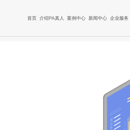
首页
介绍PA真人
案例中心
新闻中心
企业服务