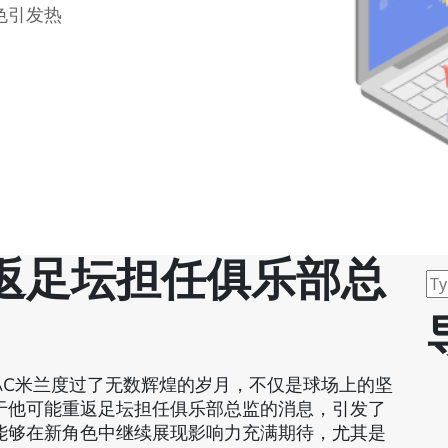
色引发热
返足坛担任俱乐部总
AC米兰度过了无数辉煌的岁月，不仅是球场上的坚
于他可能重返足坛担任俱乐部总监的消息，引发了
能够在新角色中继续展现影响力充满期待，尤其是