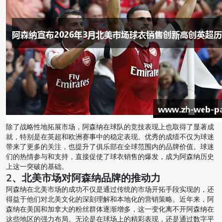
除了战略性地拓展市场，阿森纳在球队的竞技表现上也取得了显著成
就，特别是在英超和欧洲赛事中的稳定表现。优秀的成绩不仅为球迷
带来了更多的关注，也提升了俱乐部在全球范围内的品牌价值。球迷
们的热情参与和支持，直接促使了球衣销售的爆发，成为阿森纳历史
上这一突破的基础。
2、北美市场对阿森纳品牌的推动力
阿森纳在北美市场的成功不仅是通过传统的市场开拓手段实现的，还
得益于他们对北美文化的深刻理解和本地化的营销策略。近年来，阿
森纳在美国和加拿大的粉丝群体逐渐增多，这一变化离不开阿森纳在
这些地区的强力布局。无论是在球场上的精彩表现，还是通过数字平