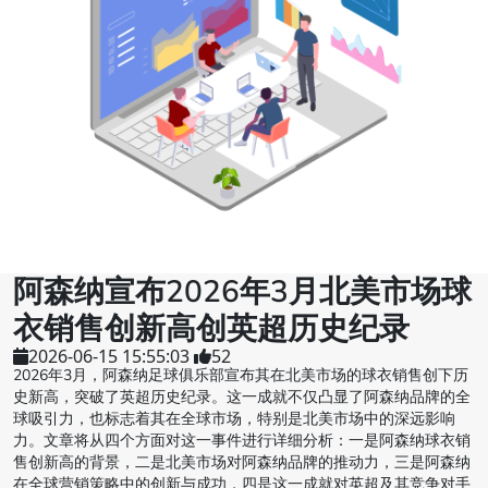
阿森纳宣布2026年3月北美市场球
衣销售创新高创英超历史纪录
2026-06-15 15:55:03
52
2026年3月，阿森纳足球俱乐部宣布其在北美市场的球衣销售创下历
史新高，突破了英超历史纪录。这一成就不仅凸显了阿森纳品牌的全
球吸引力，也标志着其在全球市场，特别是北美市场中的深远影响
力。文章将从四个方面对这一事件进行详细分析：一是阿森纳球衣销
售创新高的背景，二是北美市场对阿森纳品牌的推动力，三是阿森纳
在全球营销策略中的创新与成功，四是这一成就对英超及其竞争对手