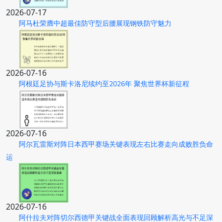
2026-07-17
阿马杜荣膺中超最佳防守型后腰展现钢铁防守魅力
2026-07-16
阿根廷足协与斯卡洛尼续约至2026年 聚焦世界杯新征程
2026-07-16
阿尔瓦雷斯对阵日本西甲赛场关键表现左右比赛走向成败胜负命
运
2026-07-16
阿什拉夫对阵切尔西德甲关键战全面表现回顾解析高光与不足深