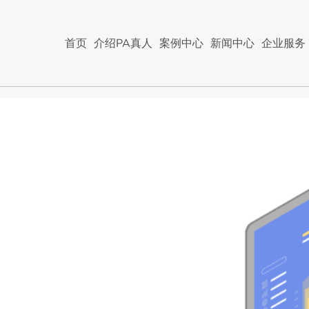
首页
介绍PA真人
案例中心
新闻中心
企业服务