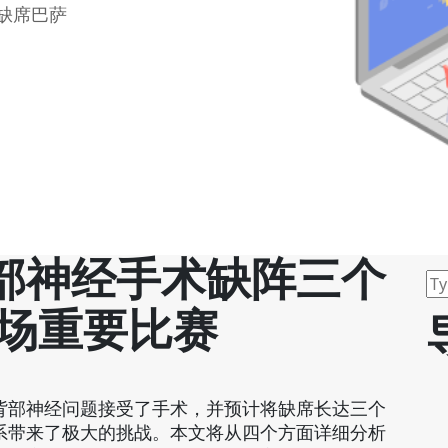
缺席巴萨
部神经手术缺阵三个
多场重要比赛
背部神经问题接受了手术，并预计将缺席长达三个
系带来了极大的挑战。本文将从四个方面详细分析