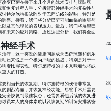
何改变巴萨在接下来几个月的战术安排与球队氛
况和恢复过程入手，分析背部神经手术的复杂性与
探讨特尔施特根缺阵对于巴萨防线的影响，特别是
的调整。接着，我们将分析巴萨可能面临的困境与
化以及其他球员的表现压力。最后，我们将展望巴
施和未来的应对策略。通过这些分析，我们将全面
部神经手术
20
术治疗，这一突发的健康问题成为巴萨球迷和俱乐
后
运动员来说是一个极为严峻的挑战，特别是对于一
影响着比赛表现。特尔施特根的手术意味着他将缺
次重大的打击。
20
需要相当长的恢复期。特尔施特根的伤情非常复
发的剧烈疼痛，并恢复神经功能。尽管手术后需要
能完全恢复到最佳状态，还需要看他后续的恢复进
势
与球员本人的身体素质以及恢复期的训练安排紧密