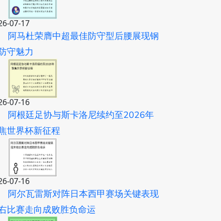
26-07-17
阿马杜荣膺中超最佳防守型后腰展现钢
防守魅力
26-07-16
阿根廷足协与斯卡洛尼续约至2026年
焦世界杯新征程
26-07-16
阿尔瓦雷斯对阵日本西甲赛场关键表现
右比赛走向成败胜负命运