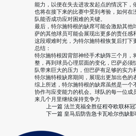
能力，以便在失去进攻发起点的情况下，
也将在接下来的比赛中受到考验，如何在
队能否成功应对困难的关键。
最后，特尔施特根的缺席可能会激励其他
萨的其他球员可能会展现出更多的责任感
这段艰难时光，为特尔施特根恢复后打下
总结：
特尔施特根因背部神经手术缺阵三个月，
整，再到球员心理层面的变化，巴萨必须
队带来巨大的压力，但巴萨有足够的实力
特尔施特根缺席期间，展现出更加出色的
综上所述，特尔施特根的缺席虽然是一个
协作与应变能力的机会。球队的每一位成
来几个月里继续保持竞争力
上一篇
法兰克福全胜征程夺欧联杯冠
下一篇
皇马后防告急卡瓦哈尔伤缺影