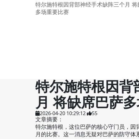
特尔施特根因背部神经手术缺阵三个月 将
多场重要比赛
特尔施特根因背
月 将缺席巴萨
2026-04-20 10:29:12
55
文章摘要：
特尔施特根，这位巴萨的核心守门员，因
月的比赛。这一消息无疑对巴萨的防守体