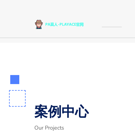
案例中心
Our Projects