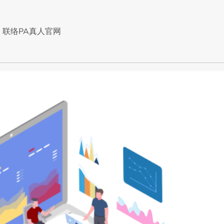
联络PA真人官网