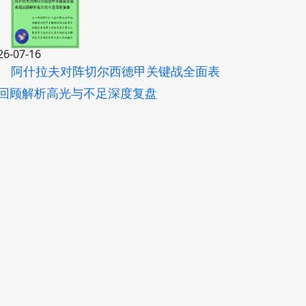
26-07-16
阿什拉夫对阵切尔西德甲关键战全面表
回顾解析高光与不足深度复盘