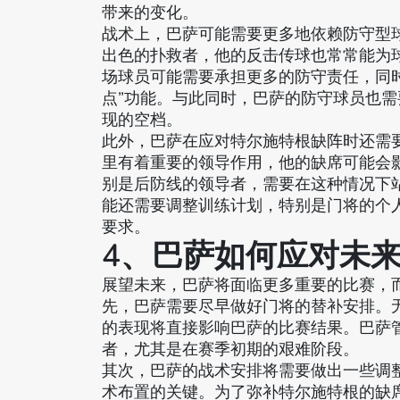
带来的变化。
战术上，巴萨可能需要更多地依赖防守型
出色的扑救者，他的反击传球也常常能为
场球员可能需要承担更多的防守责任，同
点”功能。与此同时，巴萨的防守球员也
现的空档。
此外，巴萨在应对特尔施特根缺阵时还需
里有着重要的领导作用，他的缺席可能会
别是后防线的领导者，需要在这种情况下
能还需要调整训练计划，特别是门将的个
要求。
4、巴萨如何应对未
展望未来，巴萨将面临更多重要的比赛，
先，巴萨需要尽早做好门将的替补安排。
的表现将直接影响巴萨的比赛结果。巴萨
者，尤其是在赛季初期的艰难阶段。
其次，巴萨的战术安排将需要做出一些调
术布置的关键。为了弥补特尔施特根的缺