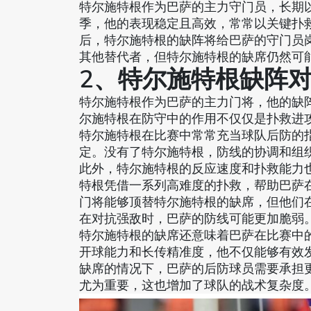
特尔施特根作为巴萨的主力守门员，长期
季，他的表现稳定且高效，常常以关键扑
后，特尔施特根的缺阵将给巴萨的守门员
其他替代者，但特尔施特根的缺席仍然可
2、特尔施特根缺阵
特尔施特根作为巴萨的主力门将，他的缺
尔施特根在防守中的作用不仅仅是扑救进
特尔施特根在比赛中常常充当球队后防的
定。没有了特尔施特根，防线的协调和组
此外，特尔施特根的反应速度和扑救能力
特根凭借一系列高难度的扑救，帮助巴萨
门将能够顶替特尔施特根的缺席，但他们
在对抗强敌时，巴萨的防线可能更加脆弱
特尔施特根的缺席还意味着巴萨在比赛中
开球能力和长传精准度，他不仅能够有效
缺席的情况下，巴萨的后防球员需要承担
尤为重要，这也增加了球队的战术复杂度