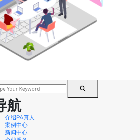
导航
介绍PA真人
案例中心
新闻中心