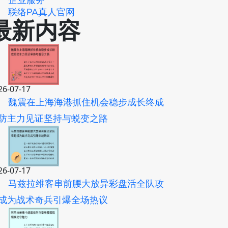
企业服务
联络PA真人官网
最新内容
26-07-17
魏震在上海海港抓住机会稳步成长终成
防主力见证坚持与蜕变之路
26-07-17
马兹拉维客串前腰大放异彩盘活全队攻
成为战术奇兵引爆全场热议