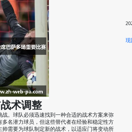
20
现
与战术调整
挑战。球队必须迅速找到一种合适的战术方案来弥
有多名潜力球员，但这些替代者在经验和稳定性方
主帅需要为球队制定新的战术，以适应门将变动所