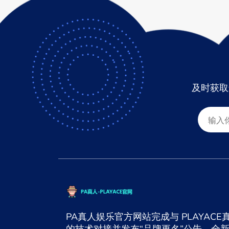
及时获取
PA真人娱乐官方网站完成与 PLAYACE
的技术对接并发布“品牌更名”公告，全