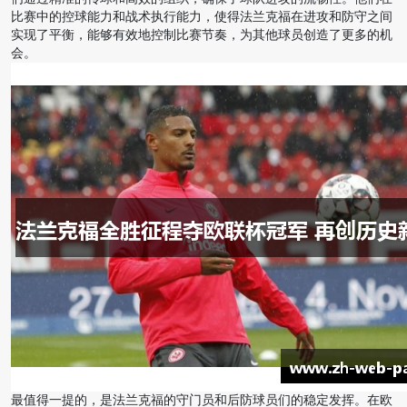
比赛中的控球能力和战术执行能力，使得法兰克福在进攻和防守之间
实现了平衡，能够有效地控制比赛节奏，为其他球员创造了更多的机
会。
最值得一提的，是法兰克福的守门员和后防球员们的稳定发挥。在欧