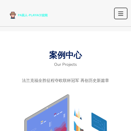
案例中心
Our Projects
法兰克福全胜征程夺欧联杯冠军 再创历史新篇章