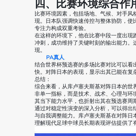
四、比赛环境综合作
比赛环境因素，包括场地、气候、对手风
现。日本队强调快速传控与整体协防，使
专注力构成双重考验。
在这样的环境下，他在比赛中段一度出现
冲刺，成功维持了关键时刻的输出能力。
现。
PA真人
结合世界杯预选赛的多场比赛对比可以看
快。对阵日本的表现，显示出其已能在复
总结：
综合来看，从库卢塞夫斯基对阵日本的世
非单一指标，而是技术、战术、心理与环
其当下能力水平，也折射出其在预选赛周
通过对稳定性演变的深入分析，可以得出
与自我调整能力。库卢塞夫斯基在对阵日
理解现代足球中球员长期表现评估提供了