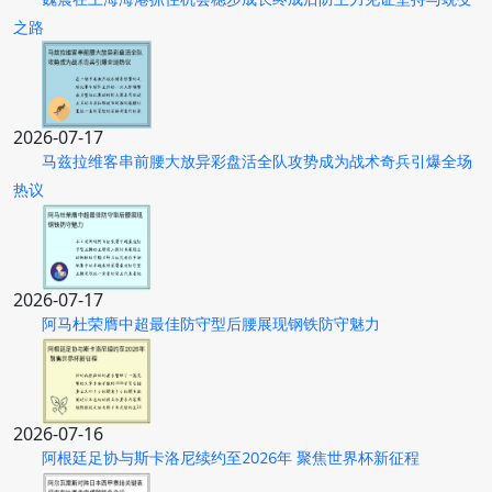
之路
2026-07-17
马兹拉维客串前腰大放异彩盘活全队攻势成为战术奇兵引爆全场
热议
2026-07-17
阿马杜荣膺中超最佳防守型后腰展现钢铁防守魅力
2026-07-16
阿根廷足协与斯卡洛尼续约至2026年 聚焦世界杯新征程