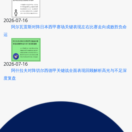
2026-07-16
阿尔瓦雷斯对阵日本西甲赛场关键表现左右比赛走向成败胜负命
运
2026-07-16
阿什拉夫对阵切尔西德甲关键战全面表现回顾解析高光与不足深
度复盘