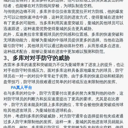
城的进攻得到了更加多样化的选择。他可以在场上扮演快速反击的终
结者，也能够在对方防线间穿梭，为球队制造空档。
与传统的边锋不同，多库并非仅仅依靠宽度拉开对方防线，他的爆发
力可以让他快速冲击中路，这种灵活的进攻方式，使得曼城在进攻时
有了更多的可能性。当多库利用其速度突破后，曼城的其他球员可以
迅速跟进，这种速度优势使得曼城的反击更具威胁。
此外，瓜迪奥拉非常重视球员的空间感和位置感。多库的快速突破和
无球跑动能力，能够为曼城的中场球员提供更多的选择。当他在边路
吸引防守时，其他球员可以通过跑动填补空档，从而形成多点进攻。
这种战术配合，能够让曼城在进攻中更加难以预测和防范。
3、多库对对手防守的威胁
杰雷米·多库的速度和突破能力不仅为曼城带来了进攻上的提升，也让
对手在防守时倍感压力。面对多库这样具备原地爆发力的球员，防守
球员在一对一的对抗中常常处于劣势。由于多库的快速启动和精湛的
盘带技巧，防守球员很难通过简单的封堵或压迫来限制他的发挥。
PA真人平台
在与多库的对位中，防守方需要付出更多的努力来预判他的动作，这
对防守球员的判断力和反应速度提出了更高的要求。尤其是在比赛
中，防守方若未能及时跟上多库的跑位，常常会被他快速突破或传球
给其他进攻球员，为曼城创造进球机会。
另外，考虑到多库的突破威胁，对方防守通常会选择提前包夹或者通
过多人防守来限制他的发挥。这样一来，曼城的其他进攻球员就能从
中受益。例如，多库吸引防守后，常常能够为队友创造出空档，使得