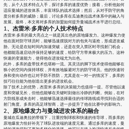
先，从个人技术特点入手，探讨多库的速度优势；接着，分析他如何
适应曼城的进攻体系，丰富球队的战术选择；然后，从对手防守的角
度分析多库的威胁；最后，讨论多库在瓜迪奥拉战术体系中的融入与
发展。最终，本文将对多库的加盟如何提升曼城战术水平进行总结。
1、杰雷米·多库的个人技术特点
杰雷米·多库的最大亮点之一就是其出色的原地爆发力。这种爆发力使
他在面对防守球员时，能够迅速摆脱对方的包夹与逼抢，形成进攻威
胁。无论是在短时间内加速突破，还是在突入禁区时寻找射门机会，
他都能迅速启动并保持足够的速度，给防守方带来极大的压力。这种
快速的变速能力，使得他在进攻端尤为出色。
此外，多库的盘带技术也堪称一流。其灵活的脚下技术使得他能够在
狭小的空间内保持球权，并有效地躲避对方的防守球员。他的快速转
身和变向动作也让对手防不胜防，尤其是在一对一的情况下，多库的
技巧往往能为他创造出更多的进攻机会。
除了技术上的优势，杰雷米·多库的决策能力也值得一提。尽管他以速
度和突破见长，但他也能够在关键时刻做出冷静的判断。例如，在对
方防线形成夹击时，他能够迅速选择最佳的传球路线或寻找到合适的
射门角度。多库的高足球智商，进一步提升了他在比赛中的影响力。
2、原地爆发力与曼城进攻体系的融合
曼城在瓜迪奥拉的带领下，注重控制球权和快速的传导球，而多库的
原地爆发力恰好补充了球队进攻端的速度元素。通过多库的速度，曼