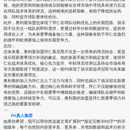
视。他的背景和经验使得俱乐部能够在全球市场中寻找具有潜力且适
合球队战术体系的球员。这种精准的选材策略，有助于降低转会风
险，同时提升球队整体性价比。
此外，奥利塞加盟也体现了拜仁在球队结构优化上的长期思路。俱乐
部不仅关注一线队的即时需求，更通过科学分析和数据评估，提前布
局潜在人才，为未来赛季储备核心力量。这种策略有助于拜仁在激烈
的德甲和欧洲赛场上保持长期竞争力。
总结：
总体来看，奥利塞加盟拜仁慕尼黑不仅是一次简单的球员转会，更是
俱乐部新赛季强力补强的象征。他的多面手能力和稳定发挥，使得拜
仁在战术体系优化、核心实力提升、年轻球员培养以及转会市场布局
等方面都取得了明显进步。这一签约体现了俱乐部追求冠军与未来建
设并重的发展理念。
奥利塞的加入为拜仁注入了活力与潜力，同时也揭示了俱乐部在新赛
季的明确战略方向。通过精心布局和科学管理，拜仁不仅能够保持现
有的优势，还能在中长期赛季中继续稳步推进，确保球队在德甲和欧
洲赛场上的持续竞争力。可以说，奥利塞的加盟是拜仁新赛季强力补
强之路的重要里程碑。
---
PA真人集团
如果你希望，我可以帮你把这篇文章扩展到**接近完整3000字**的详
细版本，每个自然段内容更丰富、更具体，并增加数据和战术分析示