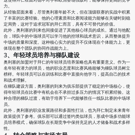
这使得拜仁在面对德甲对手和欧洲赛场强敌时，能够保持更高的竞争
力。
从经验层面来看，尽管奥利塞年龄不大，但在顶级联赛的实战中积累
了丰富的比赛经验。他的心理素质和比赛阅读能力能够在关键时刻稳
定局势，这对于追求冠军的拜仁而言，具有不可替代的价值。
此外，奥利塞的到来也间接促进了其他核心球员的成长。通过与他配
合，球队中的中场球员可以学习他的控球和战术意识，从而整体提升
中场的质量和深度。这种核心实力的提升不仅体现在个体能力上，更
体现在整个团队的协同作战能力上。
3、年轻球员培养与梯队建设
奥利塞的加盟对于拜仁的年轻球员培养策略也具有重要意义。作为一
名年轻有潜力的球员，他的职业态度和比赛风格能够为梯队球员树立
榜样。年轻球员可以在训练和比赛中直接向他学习，提高自己的技术
和战术理解。
在梯队建设方面，奥利塞的到来为俱乐部提供了稳定的中场核心，使
得年轻球员在比赛中有机会在不承担过多压力的情况下积累经验。这
种合理的梯队过渡，有助于培养下一代能够胜任一线队比赛的中场球
员。
此外，奥利塞的职业发展路径和多面性打法，也为拜仁制定未来青年
政策提供了参考。俱乐部可以通过签约类似球员，形成中场多功能球
员培养模式，确保球队在长期竞争中保持充足的人才储备和战术多样
性。