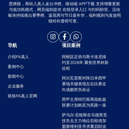
悉牌路，再转入真人桌台冲榜。移动端 APP下载 支持增量更新
与低功耗模式，网页端则提供 在线登录入口 与扫码秒登。活动
板块持续推出赛季榜、返现周与节日嘉年华，福利规则与发放明
细对外透明可查。
导航
项目案例
介绍PA真人
阿根廷足协与斯卡洛尼续
约至2026年 聚焦世界杯新
案例中心
征程
新闻中心
阿尔瓦雷斯对阵日本西甲
赛场关键表现左右比赛走
企业服务
向成败胜负命运
联络PA真人官网
西甲主席特巴斯再批欧超
联赛计划称其为死路一条
萨乌尔·尼格斯在马德里竞
技失去主力地位后租借加
盟塞维利亚寻求重启职业