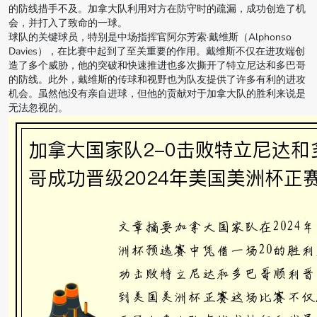
的防线措手不及。加拿大队利用对方在防守时的疏漏，成功创造了机
会，并打入了致命的一球。
球队的关键球员，特别是中场指挥官阿尔芳索·戴维斯（Alphonso
Davies），在比赛中起到了至关重要的作用。戴维斯不仅在进攻端创
造了多个威胁，他的突破和快速推进也多次撕开了特立尼达和多巴哥
的防线。此外，戴维斯的传球和视野也为队友提供了许多有利的进攻
机会。虽然他没有亲自进球，但他的贡献对于加拿大队的胜利来说是
无法忽视的。