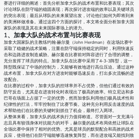
赛进行详细的阐述：首先分析加拿大队的战术布置和比赛表现；其次
讨论球队在防守端的稳固表现；再次探讨进攻端的效率以及关键球员
的突出表现；最后从球队的未来展望出发，讨论他们如何为即将到来
的美洲杯做准备。通过这四个方面的探讨，本文将全面分析加拿大国
家队的表现及其在未来国际赛场上的潜力。
1、加拿大队的战术布置与比赛表现
加拿大国家队的主教练约翰·赫尔曼（John Herdman）在这场比赛中
采取了稳健的战术策略，注重在防守端保持稳定的同时，利用快速反
击和边路进攻制造威胁。赫尔曼在比赛前对阵容进行了合理的调整，
充分发挥了球员的特点。加拿大队在比赛中采用了4-3-3阵型，这一
阵型既保证了中场的控制力，又能够有效地进行高位压迫。通过这种
战术布置，加拿大队在对方进攻时能够迅速反击，打出多次流畅的进
攻配合。
在比赛的过程中，加拿大队的控球率并不占优势，但他们通过有效的
防守反击，尤其是在进攻转化时表现出了极高的效率。特立尼达和多
巴哥在场面上占据了一定的优势，然而加拿队利用他们极具战术性和
纪律性的打法，牢牢控制住了比赛节奏。这种充分利用反击速度的战
术帮助他们在比赛的关键时刻抓住了机会，最终打入两球。
从整体来看，加拿大队的战术执行力值得称道。尽管面对一支充满斗
志且具有较强身体对抗能力的对手，赫尔曼的战术布局依然让球队在
全场比赛中保持了相对的优势。尤其是球员的默契配合和高效的战术
反应，使得他们在防守端能够迅速恢复阵型，而在进攻端又能找到致