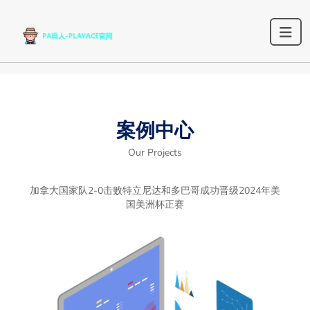
案例中心
Our Projects
加拿大国家队2-0击败特立尼达和多巴哥成功晋级2024年美
国美洲杯正赛