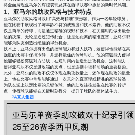
将全面展现亚马尔的辉煌表现及其在西甲联赛中掀起的新时代风潮。
1、亚马尔的助攻风格与技术特点
亚马尔的助攻风格可以用“高效与精准”来形容。作为一名年轻球员，
他在比赛中展现出了与年龄不符的成熟度和技术素养。他的助攻不仅
仅是简单的传球，而是通过精确的视野和技术，在关键时刻做出最合
适的决策。无论是通过短传配合，还是远距离的精准直塞，亚马尔都
能够为队友创造出绝佳的得分机会。
技术上，亚马尔拥有出色的控球能力和过人技巧，这使得他能够在高
强度的比赛中保持冷静，并选择最佳的传球时机。他的突破能力使得
他能够轻松突破对方防线，在短时间内创造出进攻机会。这种能力，
使得亚马尔不仅是进攻端的支点，也是连接中场和前场的重要桥梁。
此外，亚马尔的助攻不仅仅体现在助攻数量上，还体现在助攻的质量
上。他在比赛中常常能够通过一次意外的直塞球或精准的高球传递，
为队友送上决定比赛的关键传球。他的助攻往往发生在比赛的转折
点，使得球队能够在关键时刻得分，提升了球队的整体战斗力。
PA真人集团