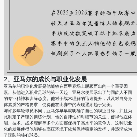
2、亚马尔的成长与职业化发展
亚马尔的职业化发展是他能够在西甲赛场上脱颖而出的一个重要因
素。从他进入职业足球的第一天起，亚马尔便展示出了与同龄人不同
的专业精神和训练态度。他对于战术理解的迅速提升，以及对自身身
体素质的严格要求，使得他在比赛中的表现逐渐趋于完美。
与许多年轻球员不同，亚马尔早早就明确了自己的职业目标，并且为
此制定了严谨的训练计划。他的自律性和对细节的关注，使得他在体
能、技术、战术理解等多个方面都保持了高水平的竞争力。这种职业
化的发展使得他能够在高压环境下依然保持稳定的发挥，并逐渐成为
了球队的核心球员。