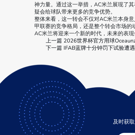
神力量。通过这一举措，AC米兰展现了
疑会给球队带来更多的竞争优势。
整体来看，这一转会不仅对AC米兰本身
甲联赛的竞争格局，还是整个转会市场的
AC米兰将迎来一个新的时代，未来的表
上一篇
2026世界杯官方用球Ocea
下一篇
IFAB蓝牌十分钟罚下试验遭
及时获取