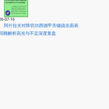
26-07-16
阿什拉夫对阵切尔西德甲关键战全面表
回顾解析高光与不足深度复盘