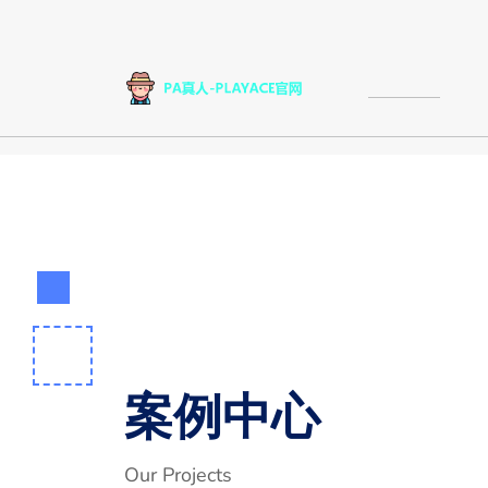
案例中心
Our Projects