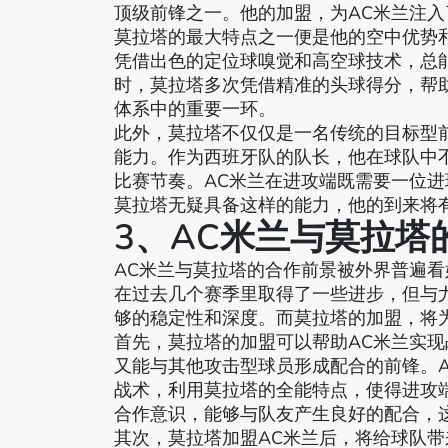
顶级前锋之一。他的加盟，为AC米兰注
莫拉塔的最大特点之一便是他的空中优势
凭借出色的定位球嗅觉和高空球技术，总
时，莫拉塔多次凭借精准的头球得分，帮
体系中的重要一环。
此外，莫拉塔不仅仅是一名传统的目标型
能力。作为西班牙队的队长，他在球队中
比赛节奏。AC米兰在进攻端既需要一位
莫拉塔无疑具备这样的能力，他的到来将
3、AC米兰与莫拉塔
AC米兰与莫拉塔的合作前景被外界普遍看
在过去几个赛季里取得了一些进步，但与
够的稳定性和深度。而莫拉塔的加盟，将
首先，莫拉塔的加盟可以帮助AC米兰实
又能与其他攻击型球员形成配合的前锋。
战术，利用莫拉塔的全能特点，使得进攻
合作意识，能够与队友产生良好的配合，
其次，莫拉塔加盟AC米兰后，将给球队