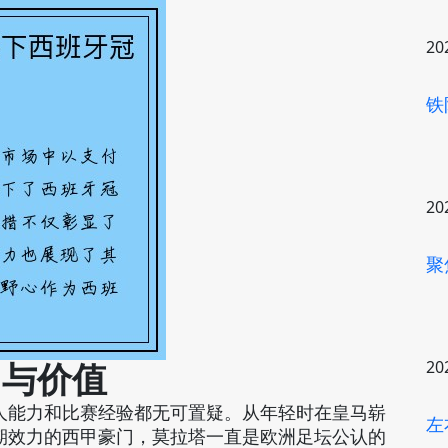
20
铁
20
聚
20
力与价值
人能力和比赛经验都无可置疑。从年轻时在皇马崭
左
期效力的西甲豪门，莫拉塔一直是欧洲足坛公认的