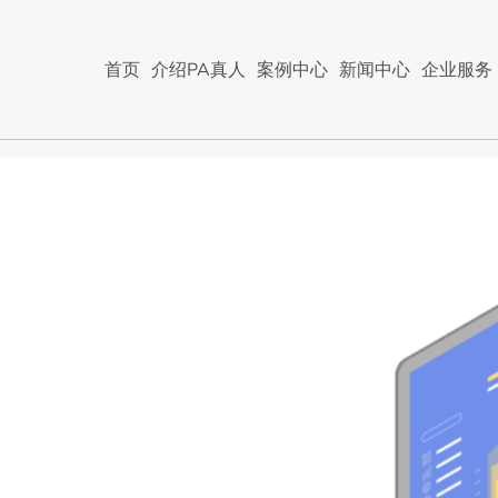
首页
介绍PA真人
案例中心
新闻中心
企业服务