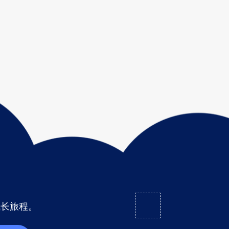
成长旅程。