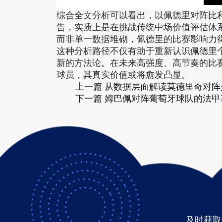
综合全文分析可以看出，以佩德里对阵比
告，实质上是在挑战传统中场价值评估体
而非单一数据堆砌，佩德里的比赛影响力
这种分析路径不仅有助于重新认识佩德里
新的方法论。在未来高强度、高节奏的比
球员，其真实价值或将愈发凸显。
上一篇
从数据层面解读莫德里奇对阵
下一篇
姆巴佩对阵葡萄牙球队的法甲
及时获取