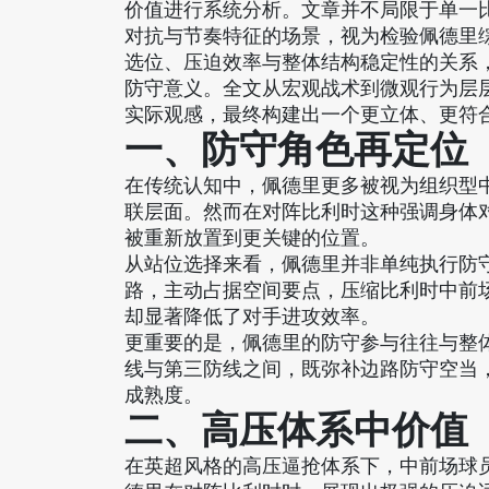
价值进行系统分析。文章并不局限于单一
对抗与节奏特征的场景，视为检验佩德里
选位、压迫效率与整体结构稳定性的关系
防守意义。全文从宏观战术到微观行为层
实际观感，最终构建出一个更立体、更符
一、防守角色再定位
在传统认知中，佩德里更多被视为组织型
联层面。然而在对阵比利时这种强调身体
被重新放置到更关键的位置。
从站位选择来看，佩德里并非单纯执行防守
路，主动占据空间要点，压缩比利时中前
却显著降低了对手进攻效率。
更重要的是，佩德里的防守参与往往与整
线与第三防线之间，既弥补边路防守空当
成熟度。
二、高压体系中价值
在英超风格的高压逼抢体系下，中前场球