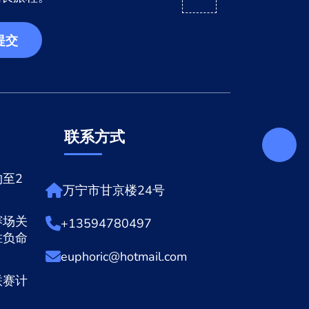
提交
联系方式
至2
万宁市甘京楼24号
赛场关
+13594780497
胜负命
euphoric@hotmail.com
联赛计