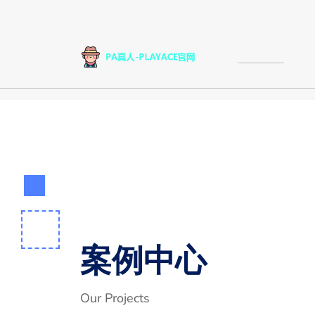
案例中心
Our Projects