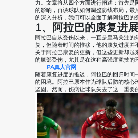
力。文章将从四个方面进行阐述：首先是
的影响，再谈球队如何调整防线布局，最
的深入分析，我们可以全面了解阿拉巴的
1、阿拉巴的康复进
阿拉巴自从受伤以来，一直是皇马关注的
复，但随着时间的推移，他的康复进度并
关于阿拉巴康复的更新，但这些更新却越
的膝部受伤，尤其是在这种高强度竞技的
PA真人官网
随着康复进度的推迟，阿拉巴的回归时间
的困境。阿拉巴原本作为球队后防的核心
坚固。然而，伤病让球队失去了这一重要