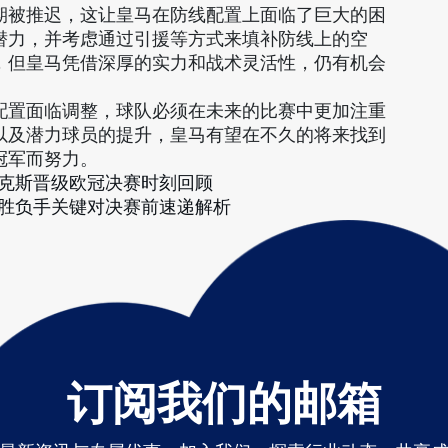
期被推迟，这让皇马在防线配置上面临了巨大的困
潜力，并考虑通过引援等方式来填补防线上的空
，但皇马凭借深厚的实力和战术灵活性，仍有机会
配置面临调整，球队必须在未来的比赛中更加注重
以及潜力球员的提升，皇马有望在不久的将来找到
冠军而努力。
克斯晋级欧冠决赛时刻回顾
胜负手关键对决赛前速递解析
订阅我们的邮箱