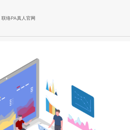
联络PA真人官网