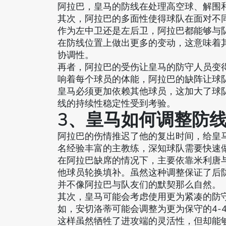
阿拉巴，皇马的防线在处理高空球、解围
其次，阿拉巴的多面性使得球队在面对不
作为左中卫还是左后卫，阿拉巴都能够与
在防线位置上做出更多的变动，这意味着
协调性。
再者，阿拉巴的受伤让皇马的防守人员变
响着每个球员的体能，阿拉巴的缺阵让球
皇马必须更加依赖其他球员，这加大了球
线的持续性稳定性受到考验。
3、皇马如何调整防
阿拉巴的伤情推迟了他的复出时间，给皇
名经验丰富的主教练，深知球队需要快速
在阿拉巴缺席的情况下，主要依靠米利唐
他球员轮换填补。虽然这种调整保证了后
并不像阿拉巴与队友们的默契那么自然。
其次，皇马可能会考虑使用更为紧凑的防
如，安切洛蒂可能会调整为更为保守的4-
这样虽然牺牲了进攻端的灵活性，但却能