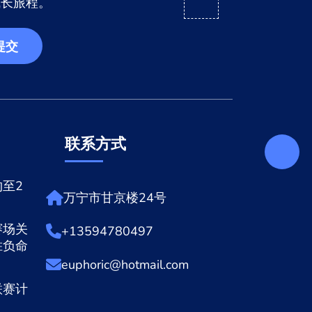
成长旅程。
提交
联系方式
至2
万宁市甘京楼24号
赛场关
+13594780497
胜负命
euphoric@hotmail.com
联赛计