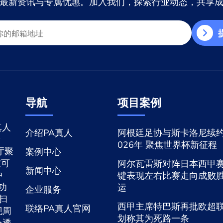
最新资讯与专属优惠。加入我们，探索行业动态，共享
导航
项目案例
真人
介绍PA真人
阿根廷足协与斯卡洛尼续约
新
026年 聚焦世界杯新征程
厅聚
案例中心
家可
阿尔瓦雷斯对阵日本西甲
新闻中心
冲
键表现左右比赛走向成败
功
运
企业服务
扫
西甲主席特巴斯再批欧超
联络PA真人官网
现周
划称其为死路一条
外透