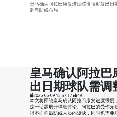
皇马确认阿拉巴康复进度缓慢推迟复出日
调整防线布局
皇马确认阿拉巴
出日期球队需调
2026-06-09 15:57:17
49
本文将围绕皇马确认阿拉巴康复进度缓慢
这一话题展开详细讨论。阿拉巴的受伤无
得不面临后防线人员的短缺，同时也需要