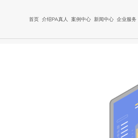
首页
介绍PA真人
案例中心
新闻中心
企业服务