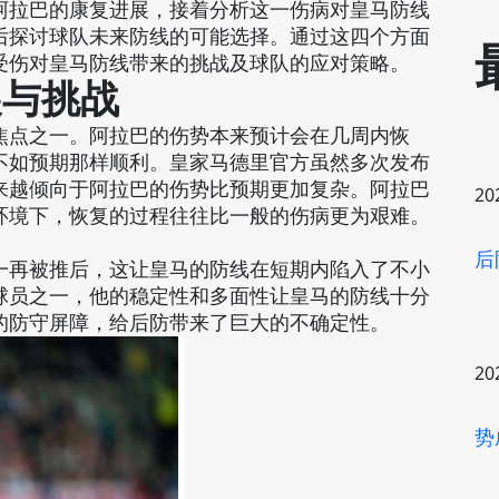
阿拉巴的康复进展，接着分析这一伤病对皇马防线
后探讨球队未来防线的可能选择。通过这四个方面
受伤对皇马防线带来的挑战及球队的应对策略。
展与挑战
焦点之一。阿拉巴的伤势本来预计会在几周内恢
不如预期那样顺利。皇家马德里官方虽然多次发布
来越倾向于阿拉巴的伤势比预期更加复杂。阿拉巴
20
环境下，恢复的过程往往比一般的伤病更为艰难。
后
一再被推后，这让皇马的防线在短期内陷入了不小
球员之一，他的稳定性和多面性让皇马的防线十分
的防守屏障，给后防带来了巨大的不确定性。
20
势