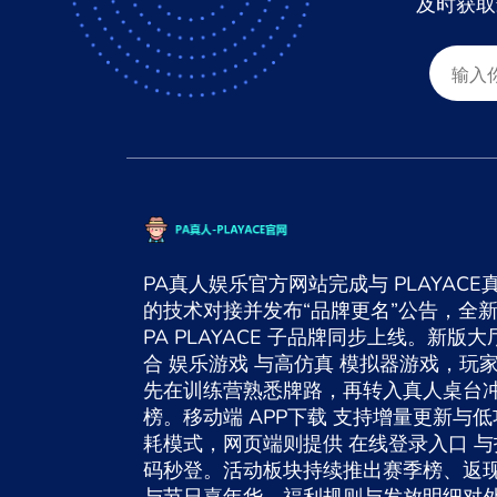
及时获取
PA真人娱乐官方网站完成与 PLAYACE
的技术对接并发布“品牌更名”公告，全
PA PLAYACE 子品牌同步上线。新版大
合 娱乐游戏 与高仿真 模拟器游戏，玩
先在训练营熟悉牌路，再转入真人桌台
榜。移动端 APP下载 支持增量更新与低
耗模式，网页端则提供 在线登录入口 与
码秒登。活动板块持续推出赛季榜、返
与节日嘉年华，福利规则与发放明细对