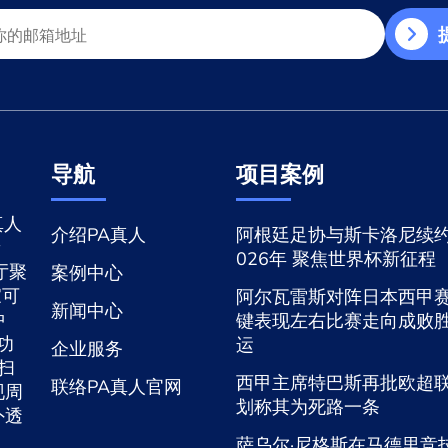
导航
项目案例
真人
介绍PA真人
阿根廷足协与斯卡洛尼续约
新
026年 聚焦世界杯新征程
厅聚
案例中心
家可
阿尔瓦雷斯对阵日本西甲
新闻中心
冲
键表现左右比赛走向成败
功
运
企业服务
扫
西甲主席特巴斯再批欧超
联络PA真人官网
现周
划称其为死路一条
外透
萨乌尔·尼格斯在马德里竞