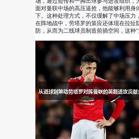
场，通过短传和一脚出球参与进攻组织，
面对曼联中场的高压逼抢，他能够利用身
下。这种处理方式，不仅缓解了中场压力
在阵地战中，劳塔罗的策应还体现在拉扯
防，从而为二线球员制造前插空间，这种“