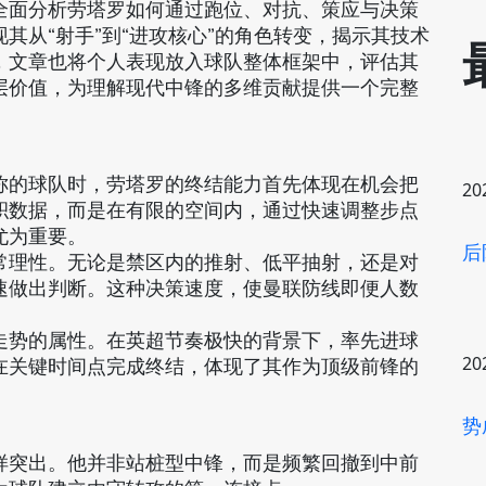
全面分析劳塔罗如何通过跑位、对抗、策应与决策
其从“射手”到“进攻核心”的角色转变，揭示其技术
，文章也将个人表现放入球队整体框架中，评估其
层价值，为理解现代中锋的多维贡献提供一个完整
称的球队时，劳塔罗的终结能力首先体现在机会把
20
积数据，而是在有限的空间内，通过快速调整步点
尤为重要。
后
常理性。无论是禁区内的推射、低平抽射，还是对
速做出判断。这种决策速度，使曼联防线即便人数
走势的属性。在英超节奏极快的背景下，率先进球
20
在关键时间点完成终结，体现了其作为顶级前锋的
势
样突出。他并非站桩型中锋，而是频繁回撤到中前