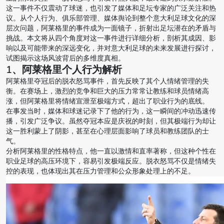
这一事件不仅震动了球迷，也引发了媒体和足坛专家的广泛关注和热
议。从个人行为、俱乐部管理、媒体舆论到整个意大利足球文化的深
层次问题，阿莱格里的事件成为一面镜子，折射出足坛潜在的矛盾与
挑战。本文将从四个角度对这一事件进行详细分析，剖析其成因、影
响以及可能带来的深远变化，并对意大利足球的未来发展进行探讨，
试图揭示这场风波背后的多维度真相。
1、阿莱格里个人行为解析
阿莱格里夺冠后的脱衣怒骂事件，首先反映了其个人情绪管理的失
衡。在赛场上，激烈的竞争和巨大的压力常常让教练和球员情绪高
涨，但阿莱格里将情绪宣泄至极端方式，超出了职业行为的底线。
在事发当时，媒体和球迷记录下了他的行为，这一瞬间的冲动迅速传
播，引发广泛争议。虽然夺冠本应是庆祝的时刻，但其极端行为却让
这一胜利蒙上了阴影，甚至在心理层面影响了球员和教练团队的士
气。
分析阿莱格里的性格特点，他一直以激情和直率著称，但这种个性在
职业足球的高压环境下，容易引发极端反应。脱衣怒骂不仅是情绪失
控的表现，也体现出其在压力管理和公众形象处理上的不足。