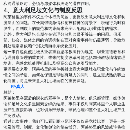
和沟通策略时，必须考虑媒体和舆论的潜在作用。
4、意大利足坛文化与制度反思
阿莱格里的事件不仅是个体行为问题，更反映出意大利足球文化和制
度层面的问题。在长期强调激情和竞技精神的背景下，极端行为时有
发生，而制度上的规范和约束尚未完全匹配现代职业体育的需求。
此外，意大利足坛长期存在管理分散和监督不够统一的问题。俱乐
部、协会、媒体之间的协调机制在面对突发事件时仍显薄弱，导致危
机处理常常依赖个别决策而非系统化应对。
这一事件也促使足坛从业者重新思考教练行为规范、职业道德教育和
心理健康管理的重要性。未来的制度改革可能包括加强教练情绪管理
培训、完善危机处理机制以及提高公众舆论引导能力。
更深层次来看，阿莱格里的事件折射出意大利足球在职业化与传统激
情之间的矛盾。如何在保留足球独有魅力的同时，建立更成熟的职业
化制度，将是未来意大利足坛面临的重要课题。
PA真人
总结：
阿莱格里夺冠后的脱衣怒骂事件，是个人情绪、俱乐部管理、媒体舆
论和足球文化多重因素交织的结果。事件不仅对阿莱格里个人职业生
涯产生直接影响，也对俱乐部形象、球员心理和整个意大利足坛产生
广泛波动。
通过此次事件，我们可以看到职业足球不仅仅是竞技比赛，更是一场
涉及管理、制度、文化和舆论的复杂博弈。阿莱格里的风波或许将推