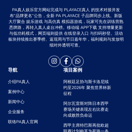
PA真人娱乐官方网站完成与 PLAYACE真人 的技术对接并发
布“品牌更名”公告，全新 PA PLAYACE 子品牌同步上线。新版
大厅聚合 娱乐游戏 与高仿真 模拟器游戏，玩家可先在训练营熟
悉牌路，再转入真人桌台冲榜。移动端 APP下载 支持增量更新
与低功耗模式，网页端则提供 在线登录入口 与扫码秒登。活动
板块持续推出赛季榜、返现周与节日嘉年华，福利规则与发放明
细对外透明可查。
导航
项目案例
介绍PA真人
阿根廷足协与斯卡洛尼续
约至2026年 聚焦世界杯新
案例中心
征程
新闻中心
阿尔瓦雷斯对阵日本西甲
赛场关键表现左右比赛走
企业服务
向成败胜负命运
联络PA真人官网
西甲主席特巴斯再批欧超
联赛计划称其为死路一条