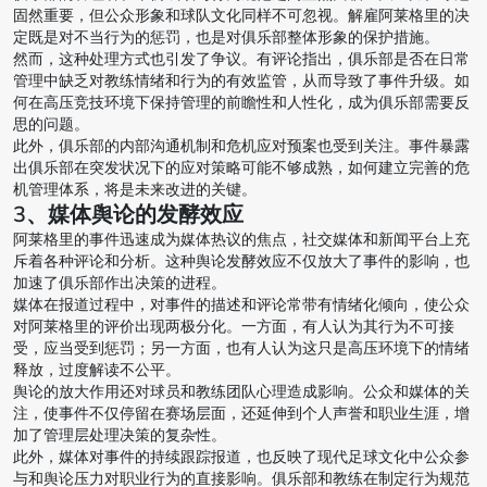
固然重要，但公众形象和球队文化同样不可忽视。解雇阿莱格里的决
定既是对不当行为的惩罚，也是对俱乐部整体形象的保护措施。
然而，这种处理方式也引发了争议。有评论指出，俱乐部是否在日常
管理中缺乏对教练情绪和行为的有效监管，从而导致了事件升级。如
何在高压竞技环境下保持管理的前瞻性和人性化，成为俱乐部需要反
思的问题。
此外，俱乐部的内部沟通机制和危机应对预案也受到关注。事件暴露
出俱乐部在突发状况下的应对策略可能不够成熟，如何建立完善的危
机管理体系，将是未来改进的关键。
3、媒体舆论的发酵效应
阿莱格里的事件迅速成为媒体热议的焦点，社交媒体和新闻平台上充
斥着各种评论和分析。这种舆论发酵效应不仅放大了事件的影响，也
加速了俱乐部作出决策的进程。
媒体在报道过程中，对事件的描述和评论常带有情绪化倾向，使公众
对阿莱格里的评价出现两极分化。一方面，有人认为其行为不可接
受，应当受到惩罚；另一方面，也有人认为这只是高压环境下的情绪
释放，过度解读不公平。
舆论的放大作用还对球员和教练团队心理造成影响。公众和媒体的关
注，使事件不仅停留在赛场层面，还延伸到个人声誉和职业生涯，增
加了管理层处理决策的复杂性。
此外，媒体对事件的持续跟踪报道，也反映了现代足球文化中公众参
与和舆论压力对职业行为的直接影响。俱乐部和教练在制定行为规范