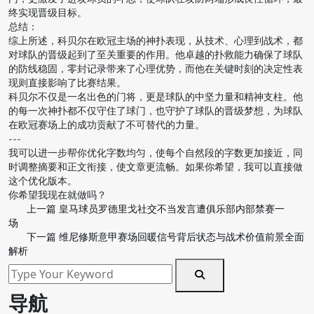
终实现晋级目标。
总结：
综上所述，科贝尔在欧冠主场的神扑表现，从技术、心理到战术，都
对球队的晋级起到了至关重要的作用。他卓越的扑救能力确保了球队
的防线稳固，零封记录带来了心理优势，而他在关键时刻的决定性表
现则直接影响了比赛结果。
科贝尔不仅是一名出色的门将，更是球队的中坚力量和精神支柱。他
的每一次神扑都不仅守住了球门，也守护了球队的晋级梦想，为球队
在欧冠赛场上的成功贡献了不可替代的力量。
---
我可以进一步帮你优化字数均匀，使每个自然段的字数更加接近，同
时调整摘要和正文衔接，使文章更流畅。如果你希望，我可以直接做
这个优化版本。
你希望我现在就做吗？
上一篇
皇马球员罗德里戈社交不当发言遭俱乐部内部禁赛一
场
下一篇
维尼修斯意甲赛场回暖信号背后状态与战术价值前景全面
解析
导航