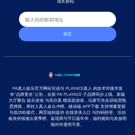
成长旅程。
提交
PA真人娱乐官方网站完成与 PLAYACE真人 的技术对接并发
布“品牌更名”公告，全新 PA PLAYACE 子品牌同步上线。新版
大厅聚合 娱乐游戏 与高仿真 模拟器游戏，玩家可先在训练营熟
悉牌路，再转入真人桌台冲榜。移动端 APP下载 支持增量更新
与低功耗模式，网页端则提供 在线登录入口 与扫码秒登。活动
板块持续推出赛季榜、返现周与节日嘉年华，福利规则与发放明
细对外透明可查。