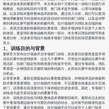
整体进攻体系的重要环节。本文将从四个方面对这一训练计划进行详
细阐述，包括训练目的与背景、射门技术提升策略、心理与体能备
战、以及训练对曼联整体战术的影响。通过深入分析，我们可以更清
晰地理解曼联为何选择在此阶段启动针对性的射门训练，以及这对即
将到来的比赛可能带来的积极作用。拉什福德作为球队攻击端的核
心，其状态直接影响曼联的比赛表现，因此专项训练不仅是个人努力
的体现，更是球队整体战略布局的一部分。本文将以翔实的细节和多
角度分析，为读者呈现拉什福德专项射门训练背后的深层逻辑和潜在
意义。
1、训练目的与背景
曼联官方宣布拉什福德开启专项射门训练，其首要目的显然是提升球
员在比赛中的进球效率。过去几个赛季中，尽管拉什福德在比赛中表
现活跃，但射门稳定性和精准度仍有提升空间。通过专项训练，球队
希望进一步增强其在关键区域的终结能力，从而在比赛中创造更多得
分机会。
从背景来看，曼联近期面临的比赛密集度较高，对锋线球员的体能和
技术要求显著增加。拉什福德作为前锋，不仅需要在快速反击中完成
射门，还需要在高强度对抗下保持稳定的进攻表现。因此，专项射门
训练成为提升其综合能力的重要手段。
此外，训练的启动也与球队整体战术调整密切相关。曼联在过去的比
赛中逐渐强调边路传中与禁区内终结的结合，这对射手的精准性提出
了更高要求。通过专项训练，拉什福德不仅可以提升个人射门技术，