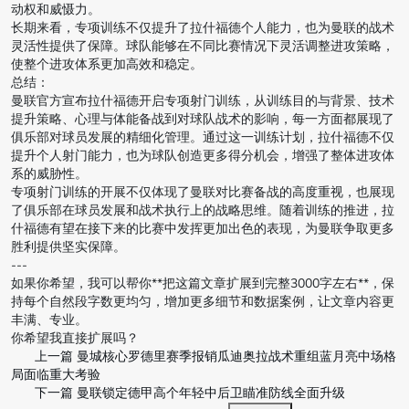
动权和威慑力。
长期来看，专项训练不仅提升了拉什福德个人能力，也为曼联的战术
灵活性提供了保障。球队能够在不同比赛情况下灵活调整进攻策略，
使整个进攻体系更加高效和稳定。
总结：
曼联官方宣布拉什福德开启专项射门训练，从训练目的与背景、技术
提升策略、心理与体能备战到对球队战术的影响，每一方面都展现了
俱乐部对球员发展的精细化管理。通过这一训练计划，拉什福德不仅
提升个人射门能力，也为球队创造更多得分机会，增强了整体进攻体
系的威胁性。
专项射门训练的开展不仅体现了曼联对比赛备战的高度重视，也展现
了俱乐部在球员发展和战术执行上的战略思维。随着训练的推进，拉
什福德有望在接下来的比赛中发挥更加出色的表现，为曼联争取更多
胜利提供坚实保障。
---
如果你希望，我可以帮你**把这篇文章扩展到完整3000字左右**，保
持每个自然段字数更均匀，增加更多细节和数据案例，让文章内容更
丰满、专业。
你希望我直接扩展吗？
上一篇
曼城核心罗德里赛季报销瓜迪奥拉战术重组蓝月亮中场格
局面临重大考验
下一篇
曼联锁定德甲高个年轻中后卫瞄准防线全面升级