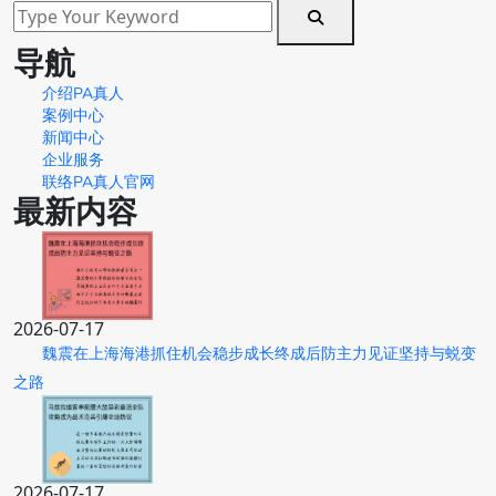
导航
介绍PA真人
案例中心
新闻中心
企业服务
联络PA真人官网
最新内容
2026-07-17
魏震在上海海港抓住机会稳步成长终成后防主力见证坚持与蜕变
之路
2026-07-17