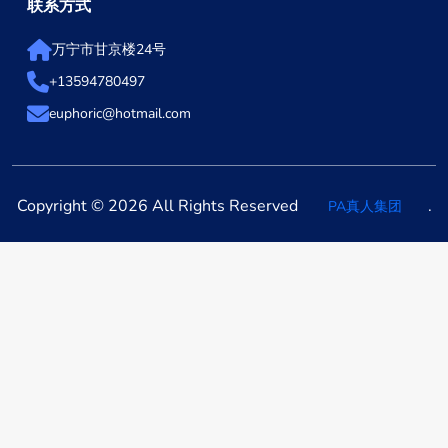
联系方式
万宁市甘京楼24号
+13594780497
euphoric@hotmail.com
Copyright © 2026 All Rights Reserved
.
PA真人集团