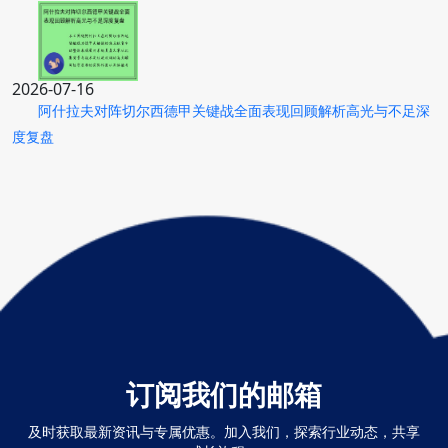
2026-07-16
阿什拉夫对阵切尔西德甲关键战全面表现回顾解析高光与不足深
度复盘
订阅我们的邮箱
及时获取最新资讯与专属优惠。加入我们，探索行业动态，共享