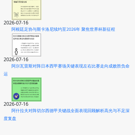
2026-07-16
阿根廷足协与斯卡洛尼续约至2026年 聚焦世界杯新征程
2026-07-16
阿尔瓦雷斯对阵日本西甲赛场关键表现左右比赛走向成败胜负命
运
2026-07-16
阿什拉夫对阵切尔西德甲关键战全面表现回顾解析高光与不足深
度复盘