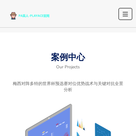
案例中心
Our Projects
梅西对阵多特的世界杯预选赛对位优势战术与关键对抗全景
分析