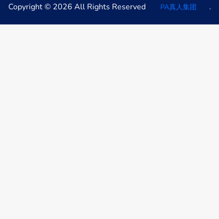
Copyright © 2026 All Rights Reserved
.
PA真人集团