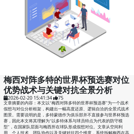
梅西对阵多特的世界杯预选赛对位
优势战术与关键对抗全景分析
2026-02-20 15:41:34
75
文章摘要的内容：本文以“梅西对阵多特的世界杯预选赛”为一个战术
假想与对位分析框架，构建出一幅高度还原、逻辑自洽的全景式战术
图景。需要说明的是，多特蒙德作为俱乐部并不直接参与世界杯预选
赛，因此本文将其理解为“以多特体系与球员特点为代表的防守模
型”，在国家队层面与梅西所在球队形成假想对位。文章从空间利
用、个人技术、团队协作以及关键对抗四个维度，系统拆解梅西在高