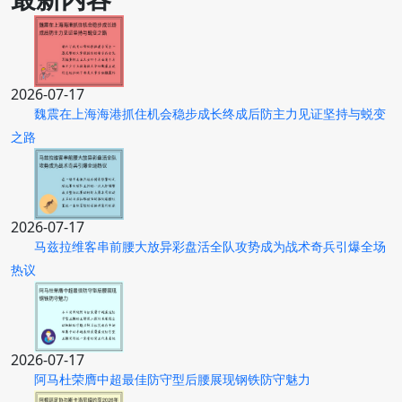
最新内容
2026-07-17
魏震在上海海港抓住机会稳步成长终成后防主力见证坚持与蜕变
之路
2026-07-17
马兹拉维客串前腰大放异彩盘活全队攻势成为战术奇兵引爆全场
热议
2026-07-17
阿马杜荣膺中超最佳防守型后腰展现钢铁防守魅力