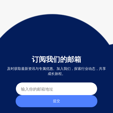
订阅我们的邮箱
及时获取最新资讯与专属优惠。加入我们，探索行业动态，共享
成长旅程。
提交