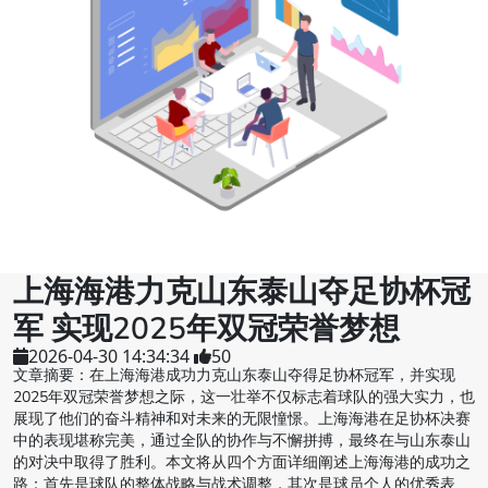
上海海港力克山东泰山夺足协杯冠
军 实现2025年双冠荣誉梦想
2026-04-30 14:34:34
50
文章摘要：在上海海港成功力克山东泰山夺得足协杯冠军，并实现
2025年双冠荣誉梦想之际，这一壮举不仅标志着球队的强大实力，也
展现了他们的奋斗精神和对未来的无限憧憬。上海海港在足协杯决赛
中的表现堪称完美，通过全队的协作与不懈拼搏，最终在与山东泰山
的对决中取得了胜利。本文将从四个方面详细阐述上海海港的成功之
路：首先是球队的整体战略与战术调整，其次是球员个人的优秀表