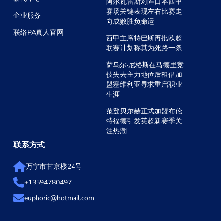
阿尔瓦雷斯对阵日本西甲
赛场关键表现左右比赛走
企业服务
向成败胜负命运
联络PA真人官网
西甲主席特巴斯再批欧超
联赛计划称其为死路一条
萨乌尔·尼格斯在马德里竞
技失去主力地位后租借加
盟塞维利亚寻求重启职业
生涯
范登贝尔赫正式加盟布伦
特福德引发英超新赛季关
注热潮
联系方式
万宁市甘京楼24号
+13594780497
euphoric@hotmail.com