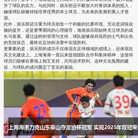
升了球队的实力。与此同时，俱乐部还不断加大对青训体系的投入，
确保球队能够持续培养优秀的本土球员，为未来的发展积累人才资
源。
此外，俱乐部还注重为球员创造一个积极的比赛环境。无论是训练设
施的提升，还是赛季期间的心理辅导，海港俱乐部始终关注球员的成
长与发展。通过这样的管理与支持，球队能够保持高昂的士气和出色
的竞技状态，最终在足协杯决赛中实现胜利。
更重要的是，俱乐部的成功不仅体现在足球领域的成绩上，还体现在
其文化建设上。上海海港一直以来提倡团队合作和集体精神，这使得
球员们能够在赛场上相互支持，共同追求胜利。这种文化氛围的建
设，为球队的成功奠定了坚实的基础。