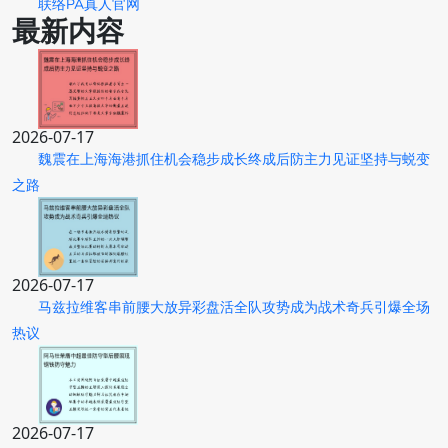
联络PA真人官网
最新内容
2026-07-17
魏震在上海海港抓住机会稳步成长终成后防主力见证坚持与蜕变
之路
2026-07-17
马兹拉维客串前腰大放异彩盘活全队攻势成为战术奇兵引爆全场
热议
2026-07-17