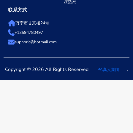
注热潮
联系方式
万宁市甘京楼24号
+13594780497
euphoric@hotmail.com
Copyright © 2026 All Rights Reserved
.
PA真人集团