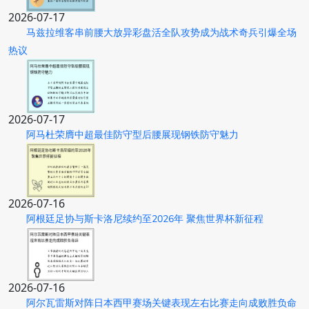
2026-07-17
马兹拉维客串前腰大放异彩盘活全队攻势成为战术奇兵引爆全场
热议
2026-07-17
阿马杜荣膺中超最佳防守型后腰展现钢铁防守魅力
2026-07-16
阿根廷足协与斯卡洛尼续约至2026年 聚焦世界杯新征程
2026-07-16
阿尔瓦雷斯对阵日本西甲赛场关键表现左右比赛走向成败胜负命