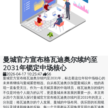
曼城官方宣布格瓦迪奥尔续约至
2031年锁定中场核心
2026-04-17 10:25:47
56
曼城官方宣布格瓦迪奥尔续约至2031年，标志着这位年轻中场核心的
未来将继续与曼城紧密相连。自从格瓦迪奥尔加盟曼城以来，他的表
现一直备受关注。作为一名天赋异禀的中场球员，格瓦迪奥尔的续约
不仅是对他个人能力的认可，更是曼城未来发展的重要一步。本文将
从四个方面深入探讨曼城官方宣布格瓦迪奥尔续约至2031年的意义，
分别是：格瓦迪奥尔的个人发展、曼城的中场布局、俱乐部的长期规
划以及球迷和媒体的反响。每一个方面都从不同角度呈现出格瓦迪奥