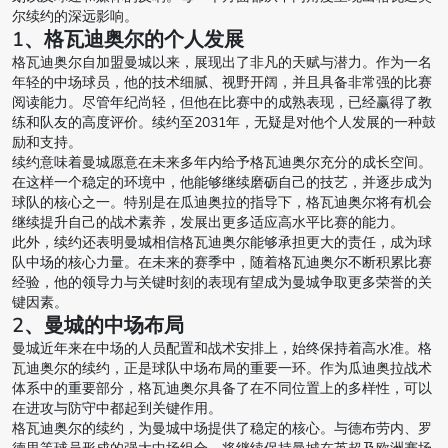
尔续约的深远影响。
1、格瓦迪奥尔的个人发展
格瓦迪奥尔自加盟曼城以来，展现出了非凡的天赋与潜力。作为一名
年轻的中场球员，他的技术细腻、视野开阔，并且具备非常强的比赛
阅读能力。尽管年纪尚轻，但他在比赛中的成熟表现，已经赢得了教
练和队友的高度评价。续约至2031年，无疑是对他个人发展的一种鼓
励和支持。
续约意味着曼城愿意在未来多年内给予格瓦迪奥尔充分的成长空间。
在这样一个稳定的环境中，他能够继续磨砺自己的技艺，并逐步成为
球队的核心之一。特别是在瓜迪奥拉的指导下，格瓦迪奥尔将有机会
继续提升自己的战术素养，发展出更多适应高水平比赛的能力。
此外，续约还表明曼城相信格瓦迪奥尔能够承担更大的责任，成为球
队中场的核心力量。在未来的赛季中，随着格瓦迪奥尔不断积累比赛
经验，他的领导力与关键时刻的表现有望成为曼城争取更多荣誉的关
键因素。
2、曼城的中场布局
曼城近年来在中场的人员配置和战术安排上，始终保持着高水准。格
瓦迪奥尔的续约，正是球队中场布局的重要一环。作为瓜迪奥拉战术
体系中的重要部分，格瓦迪奥尔具备了在不同位置上的多样性，可以
在进攻与防守中都起到关键作用。
格瓦迪奥尔的续约，为曼城中场提供了稳定的核心。与德布劳内、罗