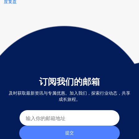
度复盘
订阅我们的邮箱
及时获取最新资讯与专属优惠。加入我们，探索行业动态，共享
成长旅程。
提交