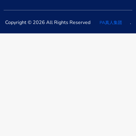
Copyright © 2026 All Rights Reserved
.
PA真人集团