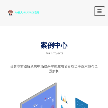
案例中心
Our Projects
英超赛前图解聚焦中场绞杀掌控左右节奏胜负手战术博弈全
景解析