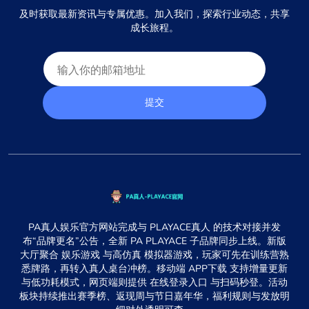
及时获取最新资讯与专属优惠。加入我们，探索行业动态，共享
成长旅程。
提交
PA真人娱乐官方网站完成与 PLAYACE真人 的技术对接并发
布“品牌更名”公告，全新 PA PLAYACE 子品牌同步上线。新版
大厅聚合 娱乐游戏 与高仿真 模拟器游戏，玩家可先在训练营熟
悉牌路，再转入真人桌台冲榜。移动端 APP下载 支持增量更新
与低功耗模式，网页端则提供 在线登录入口 与扫码秒登。活动
板块持续推出赛季榜、返现周与节日嘉年华，福利规则与发放明