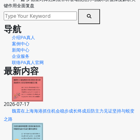
键作用全面复盘
导航
介绍PA真人
案例中心
新闻中心
企业服务
联络PA真人官网
最新内容
2026-07-17
魏震在上海海港抓住机会稳步成长终成后防主力见证坚持与蜕变
之路