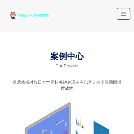
案例中心
Our Projects
维尼修斯对阵日本世界杯关键表现左右比赛走向全景回顾深
度战术