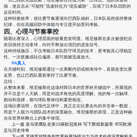
一旦巴西队完成抢断，维尼修斯往往成为第一出球点。他的快速前
插，使反击从“可能性”迅速转化为“现实威胁”，压缩了日本队回防的
反应时间。
这种转换效率，使比赛节奏逐渐向巴西队倾斜，日本队虽然保持整体
纪律，但在高频回防中体能与专注度开始受到考验。
四、心理与节奏掌控
随着比赛深入，心理层面的较量愈发明显。维尼修斯在多次被侵犯后
依旧保持主动拿球，向对手释放出强烈的进攻信号。
这种持续施压，不仅考验日本队防守球员的技术，更考验其心理稳定
性。一次犹豫或站位偏差，都可能被迅速放大。
PA真人
在关键时刻，维尼修斯通过一次果断内切或精准传中，直接改变比赛
走势，也让巴西队重新掌控了比赛节奏。
总结：
从整体来看，维尼修斯在这场对阵日本的世界杯关键战中，所展现的
并不仅是个人天赋，而是对战术角色的高度理解。他的每一次触球、
跑动和选择，都与球队整体结构紧密相连。
这场比赛说明，在现代足球中，真正左右比赛走向的并非单一数据，
而是个人能力与团队战术的深度融合。维尼修斯的表现，正是这种融
合在世界杯舞台上的集中体现。
上一篇
皇马荣膺队史第15座欧冠奖杯 写下辉煌新篇章 书写欧洲
足坛历史传奇
下一篇
罗德里对阵热刺世界杯赛场统治力与战术价值深度解析关