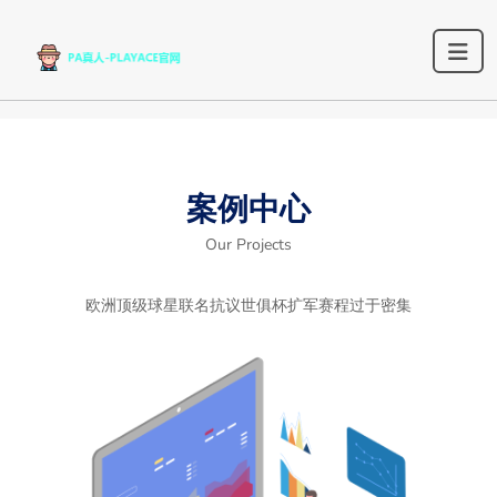
案例中心
Our Projects
欧洲顶级球星联名抗议世俱杯扩军赛程过于密集