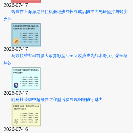
2026-07-17
魏震在上海海港抓住机会稳步成长终成后防主力见证坚持与蜕变
之路
2026-07-17
马兹拉维客串前腰大放异彩盘活全队攻势成为战术奇兵引爆全场
热议
2026-07-17
阿马杜荣膺中超最佳防守型后腰展现钢铁防守魅力
2026-07-16