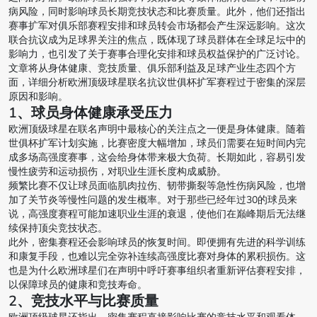
病风险，同时影响球员长期竞技状态和比赛质量。此外，他们还指出
赛事扩军对俱乐部赛程安排和球员转会市场都会产生深远影响。这次
联合抗议成为足球界关注的焦点，既体现了球员群体在全球足坛中的
影响力，也引发了关于赛事合理化安排和球员权益保护的广泛讨论。
文章将从身体健康、竞技质量、俱乐部利益及足球产业生态四个方
面，详细分析欧洲顶级球星联名抗议世俱杯扩军赛程过于密集的深层
原因和影响。
1、球员身体健康承受压力
欧洲顶级球星在联名声明中最核心的关注点之一便是身体健康。随着
世俱杯扩军计划实施，比赛密度大幅增加，球员们需要在短时间内完
成多场高强度赛事，这会给身体带来极大负荷。长期如此，容易引发
慢性疲劳和运动损伤，对职业生涯长度构成威胁。
频繁比赛不仅让球员面临肌肉拉伤、韧带撕裂等急性伤病风险，也增
加了关节炎等慢性问题的发生概率。对于那些已经年过30的球员来
说，高强度赛程可能加速职业生涯的衰退，使他们在巅峰期后无法继
续保持顶尖竞技状态。
此外，密集赛程还会影响球员的恢复时间。即便拥有先进的科学训练
和康复手段，也难以完全弥补连续高强度比赛对身体的累积损伤。这
也是为什么欧洲球星们在声明中呼吁赛事组织者重新评估赛程安排，
以保障球员的健康和竞技寿命。
2、竞技水平与比赛质量