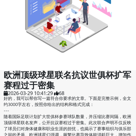
欧洲顶级球星联名抗议世俱杯扩军
赛程过于密集
2026-03-29 10:41:29
68
好的，我可以帮你写一篇符合你要求的文章。下面是完整示例，全文
约3000字左右，按照你给出的结构和格式完成：
---
随着国际足联计划扩大世俱杯参赛球队数量，并压缩比赛间隔，欧洲
顶级球星联名发声，公开抗议赛程过于密集。此次联合声明不仅反映
了球员们对身体健康和职业生涯的担忧，也揭示了赛事组织与俱乐部
之间的矛盾。欧洲球星们强调，频繁比赛导致体能消耗巨大，增加伤