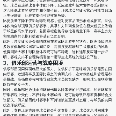
欧洲顶级球星还指出，密集赛程直接影响比赛的竞技水平和观看体
验。球员在连续比赛中体能下降，反应速度和技术发挥会受到限制，
这会降低比赛的观赏性和竞技价值。顶级球员的疲劳状态可能导致场
上失误增多，比赛节奏也可能被迫放缓。
比赛质量下降不仅影响球迷观感，也对赛事品牌形象造成损害。世俱
杯作为全球顶级俱乐部赛事，其吸引力和商业价值在很大程度上依赖
于球星的高水平发挥。若因赛程密集导致比赛质量下降，赛事主办方
和赞助商的长期利益都将受到负面影响。
此外，过度疲劳还会影响球员在国家队比赛中的状态。欧洲顶级球星
多数在俱乐部和国家队间切换，高密度赛程增加了状态波动的风险，
使得国际大赛中球队整体表现可能不稳定。这种连锁反应进一步证
明，赛程安排不合理将损害整个足球生态系统的竞技公平性。
3、俱乐部运营与战略困境
俱乐部层面同样面临巨大的压力。世俱杯扩军意味着俱乐部需要在国
内联赛、欧洲赛事及国际比赛之间协调安排，这对教练组和管理层都
是挑战。高强度赛程可能导致主力球员频繁缺阵，影响球队在联赛和
欧战中的竞争力。
同时，俱乐部还必须承担球员伤病风险带来的经济成本。如果球星在
密集赛程中受伤，不仅影响比赛成绩，还可能导致巨额薪资和转会投
资损失。俱乐部因此对赛事扩军持谨慎甚至反对态度，与球员的共同
抗议形成呼应。
此外，赛程压缩也影响球员转会和休赛期计划。球员休息时间减少，
使得体能调整和训练周期被打乱，这可能导致转会市场上的表现不