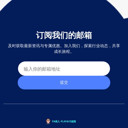
订阅我们的邮箱
及时获取最新资讯与专属优惠。加入我们，探索行业动态，共享
成长旅程。
提交