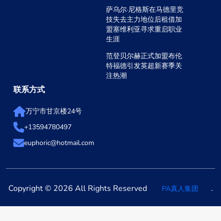
萨乌尔·尼格斯在马德里竞
技失去主力地位后租借加
盟塞维利亚寻求重启职业
生涯
范登贝尔赫正式加盟布伦
特福德引发英超新赛季关
注热潮
联系方式
万宁市甘京楼24号
+13594780497
euphoric@hotmail.com
Copyright © 2026 All Rights Reserved
.
PA真人集团