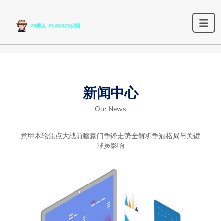
新闻中心
Our News
意甲本轮焦点大战前瞻豪门争锋走势全解析争冠格局与关键
球员影响