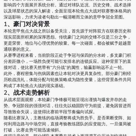
影响四个方面展开系统分析。通过对球队近况、历史交锋、战术选择
以及球星状态的深入解读，全面呈现本轮焦点大战对联赛整体格局的
深远影响，力求为读者勾勒出一幅清晰而立体的意甲争冠全景图。
1、豪门对决背景
本轮意甲焦点大战之所以备受关注，首先源于对阵双方在联赛历史和
现实层面所积累的深厚恩怨。传统豪门之间的交锋不仅是三分之争，
更是荣誉、地位与心理优势的较量。每一次碰面，都会被赋予超越普
通联赛的意义。
从赛季进程来看，当前阶段正处于争冠与保四的分水岭，多支豪门积
分差距微小，一场胜负便可能引发排名的连锁反应。这种背景下的直
接对话，使比赛天然带有“六分战”的属性，输赢影响远不止一轮。
此外，赛程密集与伤病因素也让本轮对决更具复杂性。部分豪门刚经
历欧战洗礼，体能分配与轮换策略成为隐性变量，这些背景条件共同
构成了本轮焦点大战的现实基础。
2、战术走势解析
从战术层面观察，本轮豪门争锋极可能呈现出谨慎与爆发并存的走
势。争冠阶段的强强对话，往往先以稳固防守为前提，避免因冒进而
导致致命失误，这使得比赛前半段节奏偏向试探。
随着比赛深入，主教练的临场调整将成为胜负手。是否果断变阵、如
何利用边路与中场空间，直接考验教练团队的应变能力。一旦僵局被
打破，比赛走势可能迅速倾斜。