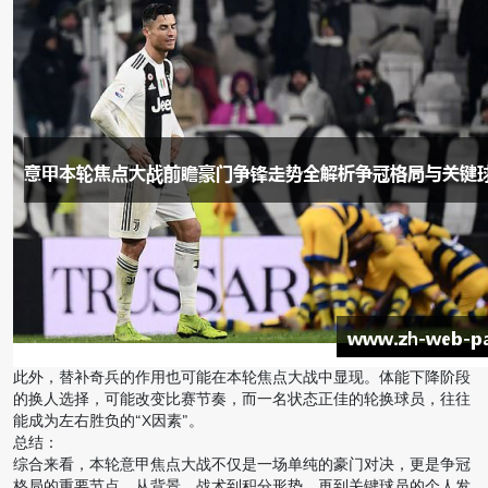
此外，替补奇兵的作用也可能在本轮焦点大战中显现。体能下降阶段
的换人选择，可能改变比赛节奏，而一名状态正佳的轮换球员，往往
能成为左右胜负的“X因素”。
总结：
综合来看，本轮意甲焦点大战不仅是一场单纯的豪门对决，更是争冠
格局的重要节点。从背景、战术到积分形势，再到关键球员的个人发