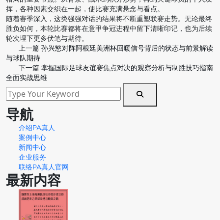
挥，各种因素交织在一起，使比赛充满悬念与看点。
随着赛季深入，这类强强对话的结果将不断重塑联赛走势。无论最终
胜负如何，本轮比赛都将在意甲争冠进程中留下清晰印记，也为后续
轮次埋下更多伏笔与期待。
上一篇
孙兴慜对阵阿根廷美洲杯回暖信号背后的状态与前景解读
与球队期待
下一篇
掌握国际足球友谊赛焦点对决的观察分析与制胜技巧指南
全面实战思维
导航
介绍PA真人
案例中心
新闻中心
企业服务
联络PA真人官网
最新内容