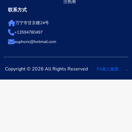
注热潮
联系方式
万宁市甘京楼24号
+13594780497
euphoric@hotmail.com
Copyright © 2026 All Rights Reserved
.
PA真人集团