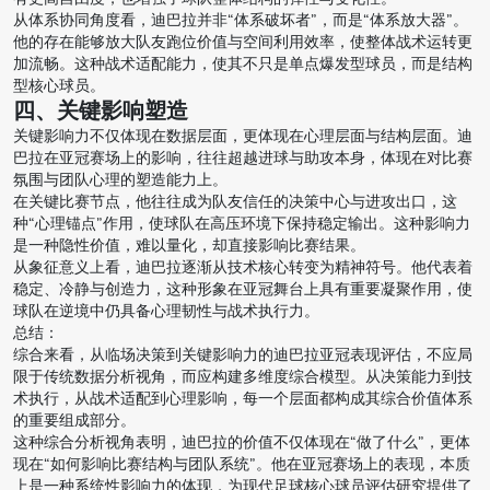
从体系协同角度看，迪巴拉并非“体系破坏者”，而是“体系放大器”。
他的存在能够放大队友跑位价值与空间利用效率，使整体战术运转更
加流畅。这种战术适配能力，使其不只是单点爆发型球员，而是结构
型核心球员。
四、关键影响塑造
关键影响力不仅体现在数据层面，更体现在心理层面与结构层面。迪
巴拉在亚冠赛场上的影响，往往超越进球与助攻本身，体现在对比赛
氛围与团队心理的塑造能力上。
在关键比赛节点，他往往成为队友信任的决策中心与进攻出口，这
种“心理锚点”作用，使球队在高压环境下保持稳定输出。这种影响力
是一种隐性价值，难以量化，却直接影响比赛结果。
从象征意义上看，迪巴拉逐渐从技术核心转变为精神符号。他代表着
稳定、冷静与创造力，这种形象在亚冠舞台上具有重要凝聚作用，使
球队在逆境中仍具备心理韧性与战术执行力。
总结：
综合来看，从临场决策到关键影响力的迪巴拉亚冠表现评估，不应局
限于传统数据分析视角，而应构建多维度综合模型。从决策能力到技
术执行，从战术适配到心理影响，每一个层面都构成其综合价值体系
的重要组成部分。
这种综合分析视角表明，迪巴拉的价值不仅体现在“做了什么”，更体
现在“如何影响比赛结构与团队系统”。他在亚冠赛场上的表现，本质
上是一种系统性影响力的体现，为现代足球核心球员评估研究提供了