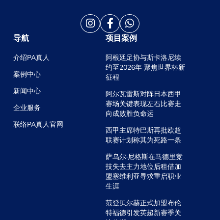
导航
项目案例
介绍PA真人
阿根廷足协与斯卡洛尼续
约至2026年 聚焦世界杯新
案例中心
征程
新闻中心
阿尔瓦雷斯对阵日本西甲
赛场关键表现左右比赛走
企业服务
向成败胜负命运
联络PA真人官网
西甲主席特巴斯再批欧超
联赛计划称其为死路一条
萨乌尔·尼格斯在马德里竞
技失去主力地位后租借加
盟塞维利亚寻求重启职业
生涯
范登贝尔赫正式加盟布伦
特福德引发英超新赛季关