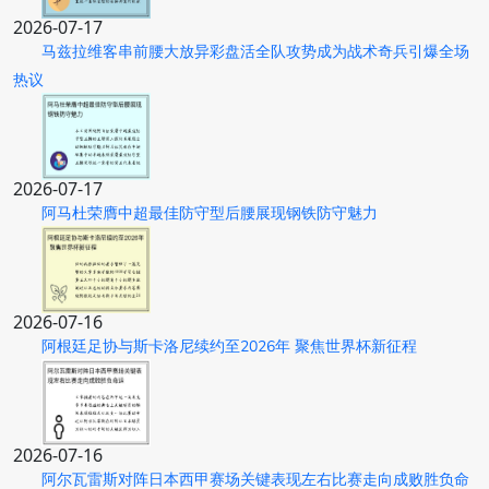
2026-07-17
马兹拉维客串前腰大放异彩盘活全队攻势成为战术奇兵引爆全场
热议
2026-07-17
阿马杜荣膺中超最佳防守型后腰展现钢铁防守魅力
2026-07-16
阿根廷足协与斯卡洛尼续约至2026年 聚焦世界杯新征程
2026-07-16
阿尔瓦雷斯对阵日本西甲赛场关键表现左右比赛走向成败胜负命