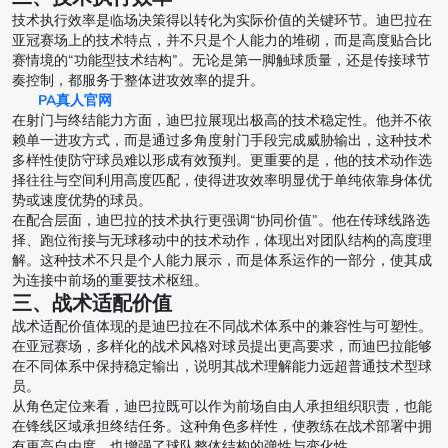
技术执行效率是临场决策得以转化为实际价值的关键环节。迪巴拉在
亚冠赛场上的技术特点，并不只是个人能力的堆砌，而是高度贴合比
赛情境的“功能型技术结构”。无论是第一脚触球质量，还是传接球节
奏控制，都服务于整体进攻效率的提升。
PA真人官网
在射门与终结能力方面，迪巴拉展现出极高的技术稳定性。他并不依
赖单一进攻方式，而是通过多角度射门手段完成威胁输出，这种技术
多样性使防守球员难以形成有效预判。更重要的是，他的技术动作选
择往往与空间利用高度匹配，使得进攻效率明显优于单纯依靠身体优
势或速度优势的球员。
在配合层面，迪巴拉的技术执行更强调“协同价值”。他在传球线路选
择、跑位衔接与无球移动中的技术动作，体现出对团队结构的高度理
解。这种技术不只是个人能力展示，而是体系运作的一部分，使其成
为连接中前场的重要技术枢纽。
三、战术适配价值
战术适配价值体现的是迪巴拉在不同战术体系中的兼容性与可塑性。
在亚冠赛场，多样化的战术风格对球员提出更高要求，而迪巴拉能够
在不同体系中保持稳定输出，说明其战术理解能力远超普通技术型球
员。
从角色定位来看，迪巴拉既可以作为前场自由人承担组织职责，也能
在锋线区域承担终结任务。这种角色多样性，使教练在战术部署中拥
有更高自由度，也增强了球队整体结构的弹性与变化性。