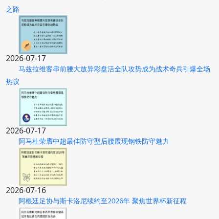
之路
2026-07-17
马兹拉维客串前腰大放异彩盘活全队攻势成为战术奇兵引爆全场
热议
2026-07-17
阿马杜荣膺中超最佳防守型后腰展现钢铁防守魅力
2026-07-16
阿根廷足协与斯卡洛尼续约至2026年 聚焦世界杯新征程