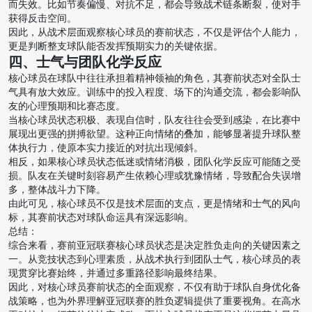
而失效。比如节奏偏慢、对抗不足，都会导致战术链条断裂，使对手
获得反击空间。
因此，从战术层面观察核心球员的赛前状态，不仅是评估个人能力，
更是判断整支球队能否发挥预期实力的关键依据。
四、士气与团队化学反应
核心球员在球队中往往承担着精神领袖的角色，其赛前状态对全队士
气具有放大效应。训练中的投入程度、场下的沟通交流，都会影响队
友的心理预期和比赛态度。
当核心球员状态积极、表现自信时，队友往往会受到感染，在比赛中
展现出更强的拼搏欲望。这种正向情绪的叠加，能够显著提升球队整
体执行力，使原本实力接近的对抗出现倾斜。
相反，如果核心球员状态低迷或情绪消极，团队化学反应可能随之受
损。队友在关键时刻容易产生依赖心理或犹豫情绪，导致配合失误增
多，整体战斗力下降。
由此可见，核心球员不仅是技术层面的支点，更是情绪和士气的风向
标，其赛前状态对球队命运具有深远影响。
总结：
综合来看，赛前亚冠联赛核心球员状态是决定胜负走向的关键因素之
一。从竞技状态到心理素质，从战术执行到团队士气，核心球员的表
现贯穿比赛始终，并通过多重路径影响最终结果。
因此，对核心球员赛前状态的全面观察，不仅有助于球队自身优化备
战策略，也为外界理解亚冠联赛的胜负逻辑提供了重要视角。在高水