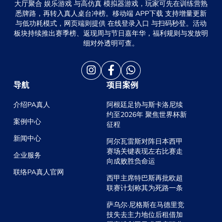
大厅聚合 娱乐游戏 与高仿真 模拟器游戏，玩家可先在训练营熟
悉牌路，再转入真人桌台冲榜。移动端 APP下载 支持增量更新
与低功耗模式，网页端则提供 在线登录入口 与扫码秒登。活动
板块持续推出赛季榜、返现周与节日嘉年华，福利规则与发放明
细对外透明可查。
导航
项目案例
介绍PA真人
阿根廷足协与斯卡洛尼续
约至2026年 聚焦世界杯新
案例中心
征程
新闻中心
阿尔瓦雷斯对阵日本西甲
赛场关键表现左右比赛走
企业服务
向成败胜负命运
联络PA真人官网
西甲主席特巴斯再批欧超
联赛计划称其为死路一条
萨乌尔·尼格斯在马德里竞
技失去主力地位后租借加