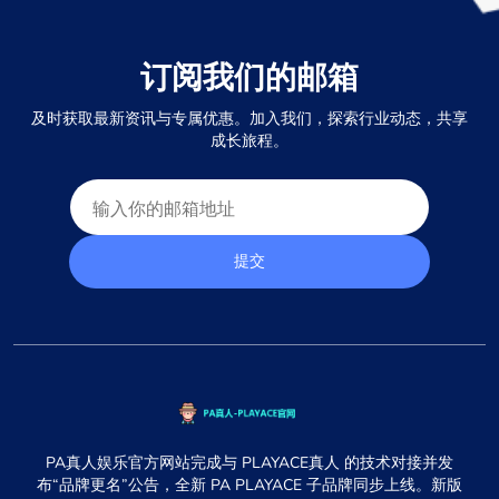
订阅我们的邮箱
及时获取最新资讯与专属优惠。加入我们，探索行业动态，共享
成长旅程。
提交
PA真人娱乐官方网站完成与 PLAYACE真人 的技术对接并发
布“品牌更名”公告，全新 PA PLAYACE 子品牌同步上线。新版