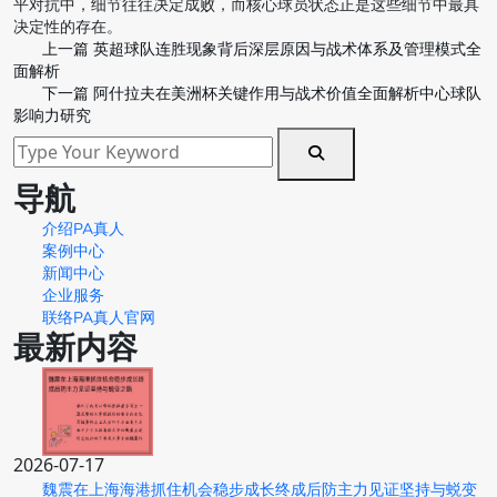
平对抗中，细节往往决定成败，而核心球员状态正是这些细节中最具
决定性的存在。
上一篇
英超球队连胜现象背后深层原因与战术体系及管理模式全
面解析
下一篇
阿什拉夫在美洲杯关键作用与战术价值全面解析中心球队
影响力研究
导航
介绍PA真人
案例中心
新闻中心
企业服务
联络PA真人官网
最新内容
2026-07-17
魏震在上海海港抓住机会稳步成长终成后防主力见证坚持与蜕变