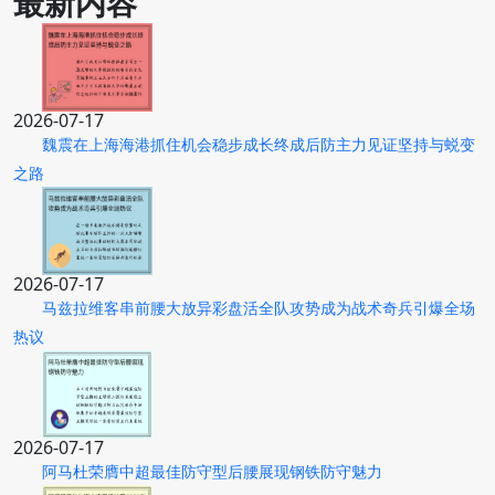
最新内容
2026-07-17
魏震在上海海港抓住机会稳步成长终成后防主力见证坚持与蜕变
之路
2026-07-17
马兹拉维客串前腰大放异彩盘活全队攻势成为战术奇兵引爆全场
热议
2026-07-17
阿马杜荣膺中超最佳防守型后腰展现钢铁防守魅力