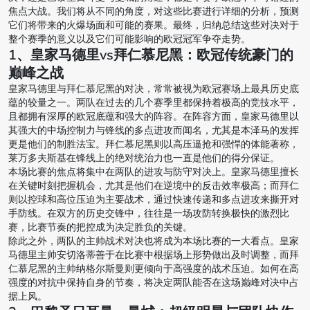
焦点大战。我们将从不同的角度，对这些比赛进行详细的分析，预测
它们将带来的火爆场面和可能的赛果。最终，归纳总结这些对决对于
整个赛季的意义以及它们可能影响的欧冠冠军争夺走势。
1、皇家马德里vs拜仁慕尼黑：欧冠传统豪门的
巅峰之战
皇家马德里与拜仁慕尼黑的对决，常常被视为欧冠赛场上最具历史底
蕴的较量之一。两队在过去的几个赛季里都保持着极高的竞技水平，
且都拥有深厚的欧冠底蕴和强大的阵容。在阵容方面，皇家马德里以
其强大的中场控制力与锋线的多点进攻而闻名，尤其是本泽马的发挥
更是他们的制胜法宝。拜仁慕尼黑则以高压逼抢和强悍的体能著称，
莱万多夫斯基在锋线上的绝对统治力也一直是他们的得分保证。
本场比赛的焦点将集中在两队的进攻与防守对决上。皇家马德里擅长
在关键时刻把握机会，尤其是他们在逆境中的反击效率极高；而拜仁
则以控球和高位压迫为主要战术，通过快速传递和多点进攻来撕开对
手防线。在双方的历史交锋中，往往是一场攻防转换极快的激烈比
赛，比赛节奏的把控成为决定胜负的关键。
除此之外，两队的主帅战术对决也将成为本场比赛的一大看点。皇家
马德里主帅安切洛蒂善于在比赛中根据场上形势做出及时调整，而拜
仁慕尼黑的主帅纳格尔斯曼则更倾向于高强度的战术压迫。如何在高
强度的对抗中保持自身的节奏，将决定两队能否在这场巅峰对决中占
据上风。