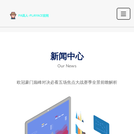
新闻中心
Our News
欧冠豪门巅峰对决必看五场焦点大战赛季全景前瞻解析