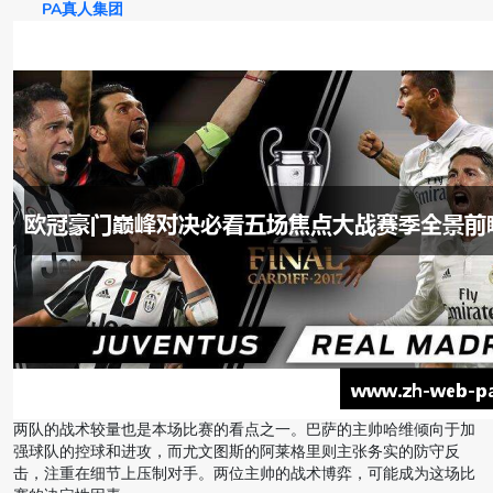
PA真人集团
两队的战术较量也是本场比赛的看点之一。巴萨的主帅哈维倾向于加
强球队的控球和进攻，而尤文图斯的阿莱格里则主张务实的防守反
击，注重在细节上压制对手。两位主帅的战术博弈，可能成为这场比