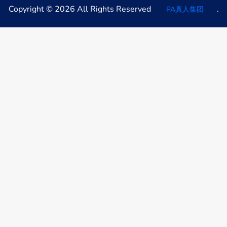
Copyright © 2026 All Rights Reserved
.
PA真人集团