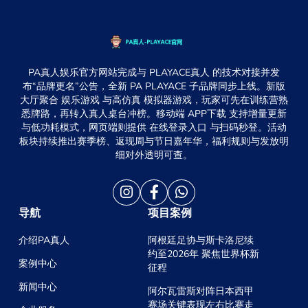
PA真人娱乐官方网站完成与 PLAYACE真人 的技术对接并发
布“品牌更名”公告，全新 PA PLAYACE 子品牌同步上线。新版
大厅聚合 娱乐游戏 与高仿真 模拟器游戏，玩家可先在训练营熟
悉牌路，再转入真人桌台冲榜。移动端 APP下载 支持增量更新
与低功耗模式，网页端则提供 在线登录入口 与扫码秒登。活动
板块持续推出赛季榜、返现周与节日嘉年华，福利规则与发放明
细对外透明可查。
导航
项目案例
介绍PA真人
阿根廷足协与斯卡洛尼续
约至2026年 聚焦世界杯新
案例中心
征程
新闻中心
阿尔瓦雷斯对阵日本西甲
赛场关键表现左右比赛走