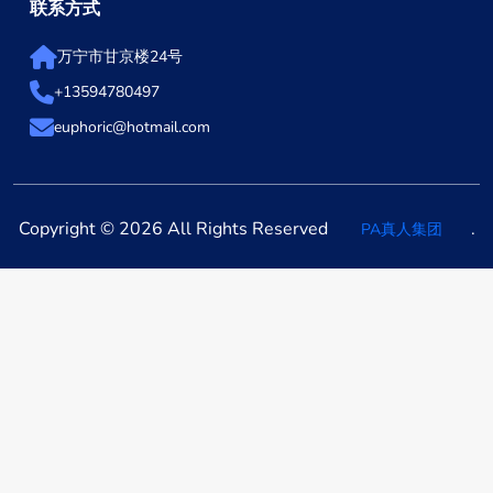
联系方式
万宁市甘京楼24号
+13594780497
euphoric@hotmail.com
Copyright © 2026 All Rights Reserved
.
PA真人集团