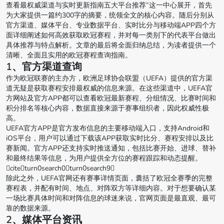
查看最权威渠道与实时更新指南五大平台推荐”这一中心展开，首先
为大家提供一篇约300字的摘要，统领全文的核心内容。随后分别从
官方渠道、媒体平台、专业数据平台、实时比分与移动端APP四个方
面详细阐述如何高效获取欧冠赛程，并对每一类别下的代表平台做出
具体推荐与特点解析。文章的最后将全面归纳总结，为读者提供一个
清晰、全面且实用的欧冠赛程查询指南。
1、官方渠道查询
作为欧冠联赛的主办方，欧洲足球协会联盟（UEFA）提供的官方渠
道无疑是获取赛程安排最权威的信息来源。在这些渠道中，UEFA官
方网站及官方APP都可以查看欧冠最新赛程、分组情况、比赛时间和
积分排名等核心内容，数据直接来源于赛事组织者，因此权威性极
高。
UEFA官方APP是官方发布信息的主要移动端入口，支持Android和
iOS平台，用户可以通过下载该APP获取实时比分、赛程安排以及比
赛新闻。官方APP还支持实时推送通知，包括比赛开始、进球、替补
和最终结果等信息，为用户提供全方位的赛程跟踪和动态提醒。
citeturn0search0turn0search9
除此之外，UEFA官网还有赛事详情页面，囊括了欧冠全赛季的完整
赛程表，并配有时间、地点、对阵双方等详细内容。对于想要确认某
一场比赛具体时间和对阵信息的球迷来说，官网页面是最直观、最可
靠的数据来源。
2、媒体平台资讯