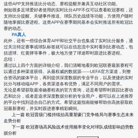
这些APP支持推送比分动态、赛程提醒并兼具互动社区功能。
例如很多足球爱好者使用的实时比分APP不仅可以查看欧冠赛程，还
支持比分提醒、关键事件推送、球队历史战绩等功能，方便用户随时
随地掌握比赛进程。这类APP在赛季期间基本会实时推送所有欧冠比
赛的动态。
PA真人
此外，还有一些综合体育APP和社交平台也集成了实时比分服务，通
过关注特定赛事或球队标签就可以在信息流中实时看到比赛动态，包
括进球、红黄牌等事件，极大地方便了球迷即时跟进比赛进程。
总结：
通过以上四个方面的详细介绍，我们清晰地看到欧冠联赛最新赛程可
以通过多种渠道获得。从最权威的数据源——UEFA官方渠道，到整
合资讯的媒体平台，再到提供深度数据的专业平台，以及便捷的实时
比分与移动端APP，各类渠道各有优势，满足不同用户的需求。
无论是希望获取最准确赛程表的官方查询，还是希望即时跟踪比赛动
态和比分，或者是追求深度数据分析的专业用户，都可以在上述推荐
的平台中找到适合自己的方式。希望这篇指南能够帮助你高效获取欧
冠最新赛程，并实时跟进赛事精彩瞬间。
上一篇
欧冠晋级门槛持续抬高重塑豪门竞争格局与赛事生态未来
走势分析
下一篇
欧冠赛场高风险战术使用频率变化对球队成绩影响趋势数
据分析