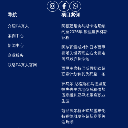
导航
项目案例
介绍PA真人
阿根廷足协与斯卡洛尼续
约至2026年 聚焦世界杯新
案例中心
征程
新闻中心
阿尔瓦雷斯对阵日本西甲
赛场关键表现左右比赛走
企业服务
向成败胜负命运
联络PA真人官网
西甲主席特巴斯再批欧超
联赛计划称其为死路一条
萨乌尔·尼格斯在马德里竞
技失去主力地位后租借加
盟塞维利亚寻求重启职业
生涯
范登贝尔赫正式加盟布伦
特福德引发英超新赛季关
注热潮