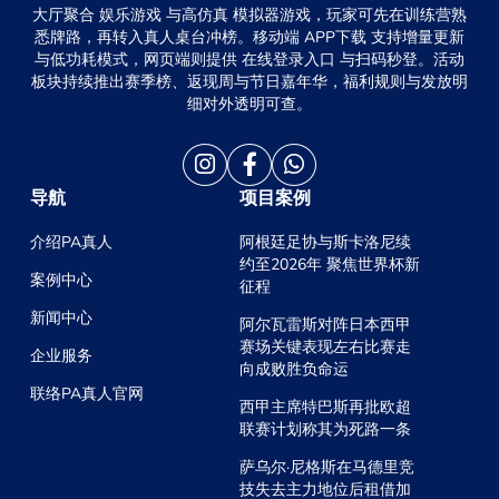
大厅聚合 娱乐游戏 与高仿真 模拟器游戏，玩家可先在训练营熟
悉牌路，再转入真人桌台冲榜。移动端 APP下载 支持增量更新
与低功耗模式，网页端则提供 在线登录入口 与扫码秒登。活动
板块持续推出赛季榜、返现周与节日嘉年华，福利规则与发放明
细对外透明可查。
导航
项目案例
介绍PA真人
阿根廷足协与斯卡洛尼续
约至2026年 聚焦世界杯新
案例中心
征程
新闻中心
阿尔瓦雷斯对阵日本西甲
赛场关键表现左右比赛走
企业服务
向成败胜负命运
联络PA真人官网
西甲主席特巴斯再批欧超
联赛计划称其为死路一条
萨乌尔·尼格斯在马德里竞
技失去主力地位后租借加