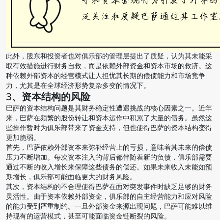
此外，股东和投资者也对俱乐部的管理层提出了质疑，认为其未能采
取有效措施进行财务自救，而是依赖外部资金和资本市场的救济。这
种依赖外部资本的经营模式让人担忧其长期的偿债能力和市场竞争
力，尤其是在全球经济形势复杂多变的情况下。
3、资本结构的风险
巴萨的资本结构问题是其财务稳定性遭遇挑战的核心因素之一。近年
来，巴萨在频繁的股份转让和资本运作中积累了大量的债务。虽然这
些操作暂时为俱乐部带来了资金支持，但也使得巴萨的资本结构变得
更加脆弱。
首先，巴萨依赖外部资本来弥补经营上的亏损，意味着其未来的偿债
压力不断增加。每次资本注入的背后都伴随着新的负债，俱乐部需要
通过不断的收入增长来保障这些债务的偿还。如果未来收入未能如预
期增长，俱乐部可能面临更大的财务风险。
其次，资本结构的不合理使得巴萨在面对突发事件时缺乏足够的财务
灵活性。由于资本依赖外部资金，俱乐部的自主经营能力和应对风险
的能力受到严重制约。一旦外部资金来源出现问题，巴萨可能难以维
持现有的运营模式，甚至可能面临资金链断裂的风险。