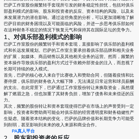
巴萨工作室股份频繁转手套现所引发的财务稳定性担忧，包括对俱乐
部盈利模式的影响、股东和投资者的反应、资本结构的风险、以及未
来发展潜力的潜在影响。通过这些角度的分析，可以更加清晰地了解
巴萨目前的财务困境以及可能面临的风险，并进一步思考俱乐部如何
在这种财务不稳定的情况下恢复元气和保持其在国际足坛的竞争力。
1、对俱乐部盈利模式的影响
巴萨工作室股份的频繁转手和资本套现，直接影响了俱乐部的盈利模
式和长远发展规划。巴萨的工作室主要承担着俱乐部品牌和相关业务
的扩展，如媒体、商品销售以及其他相关业务的运营。然而，频繁的
资本操作导致俱乐部的盈利方式过于依赖外部资金的注入，而忽视了
长期可持续的收入模式。
首先，巴萨的核心收入来自于比赛收入和赞助合同，但随着疫情和比
赛停摆，俱乐部的财务收入大幅下降，无法满足日常运营和球员薪酬
的支出。在此背景下，巴萨通过工作室股份转让来换取资金，虽然缓
解了燃眉之急，但也加重了其财务负担，增加了债务和未来偿还的压
力。
其次，频繁的股份转让和资本套现使得巴萨在市场上的声誉受到一定
影响，投资者和赞助商可能会对俱乐部的经营透明度和财务稳健性产
生疑虑。随着资本结构的变化，巴萨的品牌价值和长期竞争力可能受
到削弱，甚至影响到未来的收入来源和商业合作。
PA真人平台
2、股东和投资者的反应