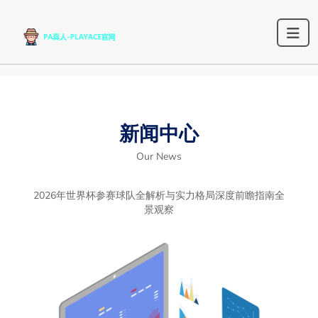
新闻中心
Our News
2026年世界杯参赛球队全解析与实力格局深度前瞻指南全
景观察