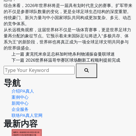
综合来看，2026年世界杯将是一届具有划时代意义的赛事。扩军带来
的不仅是参赛球队数量的变化，更是全球足球生态结构的深度重塑。
传统豪门、新兴力量与中小国家球队共同构成更加复杂、多元、动态
的竞争体系。
从长远视角观察，这届世界杯不仅是一场体育赛事，更是世界足球力
量再分配的象征节点。它预示着未来国际足坛将进入“多极共存、体
系为王”的新阶段，世界杯也将真正成为一项全球足球文明共同参与
的世界级盛会。
上一篇
麦克托米奈足总杯加时绝杀利物浦振奋曼联球迷
下一篇
2026世界杯温哥华赛区球场翻新工程顺利提前完成
导航
介绍PA真人
案例中心
新闻中心
企业服务
联络PA真人官网
最新内容