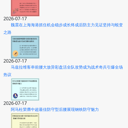
2026-07-17
魏震在上海海港抓住机会稳步成长终成后防主力见证坚持与蜕变
之路
2026-07-17
马兹拉维客串前腰大放异彩盘活全队攻势成为战术奇兵引爆全场
热议
2026-07-17
阿马杜荣膺中超最佳防守型后腰展现钢铁防守魅力