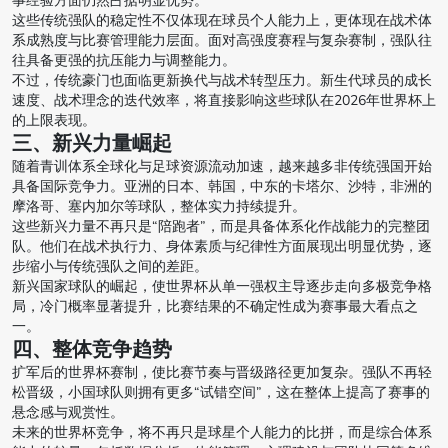
事经验方面仍然占据明显优势。
这些传统强队的稳定性不仅体现在球员个人能力上，更体现在战术体
系成熟度与比赛管理能力层面。面对高强度赛程与复杂赛制，强队往
往具备更强的抗压能力与调整能力。
不过，传统豪门也面临更新换代与战术转型压力。新生代球员的成长
速度、战术理念的迭代效率，将直接影响这些球队在2026年世界杯上
的上限表现。
三、新兴力量崛起
随着青训体系全球化与足球资源流动加速，越来越多非传统强国开始
具备国际竞争力。亚洲的日本、韩国，中东的卡塔尔、沙特，非洲的
摩洛哥、塞内加尔等球队，整体实力持续提升。
这些新兴力量不再只是“陪跑者”，而是具备体系化作战能力的完整团
队。他们在战术执行力、身体素质与纪律性方面展现出明显优势，逐
步缩小与传统强队之间的差距。
新兴国家球队的崛起，使世界杯从单一强权主导逐步走向多极竞争格
局，冷门概率显著提升，比赛结果的不确定性成为赛事最大看点之
一。
四、整体竞争趋势
扩军后的世界杯赛制，使比赛节奏与晋级路径更加复杂。强队不再轻
松晋级，小国球队则拥有更多“试错空间”，这在整体上提高了赛事的
悬念感与观赏性。
未来的世界杯竞争，将不再只是球星个人能力的比拼，而是综合体系