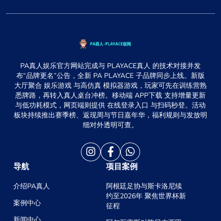
PA真人娱乐官方网站完成与 PLAYACE真人 的技术对接并发
布“品牌更名”公告，全新 PA PLAYACE 子品牌同步上线。新版
大厅聚合 娱乐游戏 与高仿真 模拟器游戏，玩家可先在训练营熟
悉牌路，再转入真人桌台冲榜。移动端 APP下载 支持增量更新
与低功耗模式，网页端则提供 在线登录入口 与扫码秒登。活动
板块持续推出赛季榜、返现周与节日嘉年华，福利规则与发放明
细对外透明可查。
导航
项目案例
介绍PA真人
阿根廷足协与斯卡洛尼续
约至2026年 聚焦世界杯新
案例中心
征程
新闻中心