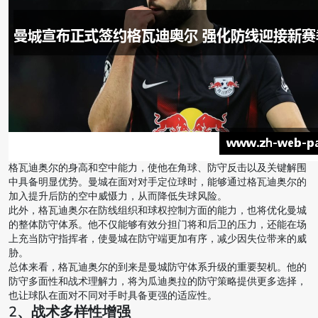
格瓦迪奥尔的身高和空中能力，使他在角球、防守反击以及关键解围
中具备明显优势。曼城在面对对手定位球时，能够通过格瓦迪奥尔的
加入提升后防的空中威慑力，从而降低失球风险。
此外，格瓦迪奥尔在防线组织和球权控制方面的能力，也将优化曼城
的整体防守体系。他不仅能够有效分担门将和后卫的压力，还能在场
上充当防守指挥者，使曼城在防守端更加有序，减少因失位带来的威
胁。
总体来看，格瓦迪奥尔的到来是曼城防守体系升级的重要契机。他的
防守多面性和战术理解力，将为瓜迪奥拉的防守策略提供更多选择，
也让球队在面对不同对手时具备更强的适应性。
2、战术多样性增强