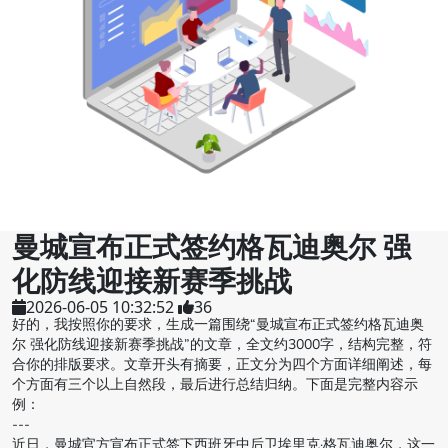
曼城宣布正式签约格瓦迪奥尔 强
化防线迎接新赛季挑战
2026-06-05 10:32:52
36
好的，我按照你的要求，生成一篇围绕“曼城宣布正式签约格瓦迪奥
尔 强化防线迎接新赛季挑战”的文章，全文约3000字，结构完整，符
合你的排版要求。文章开头有摘要，正文分为四个方面详细阐述，每
个方面有三个以上自然段，最后进行总结归纳。下面是完整内容示
例：
---
近日，曼城官方宣布正式签下西班牙中后卫埃里克·格瓦迪奥尔，这一