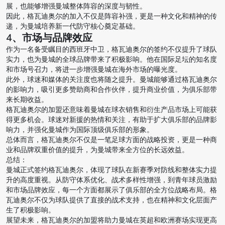
展，也能够增强曼城整体阵容的深度与韧性。
因此，格瓦迪奥尔的加入不仅是阵容补强，更是一种文化和精神的传
递，为曼城培养新一代防守核心奠定基础。
4、市场与品牌效应
作为一名备受瞩目的西班牙中卫，格瓦迪奥尔的签约不仅提升了球队
实力，也为曼城的全球品牌带来了积极影响。他在国际足坛的知名度
和市场号召力，将进一步增强曼城在海外市场的曝光度。
此外，球迷和媒体的关注度也将随之提升。曼城能够通过格瓦迪奥尔
的影响力，吸引更多赞助商和合作伙伴，提升商业价值，为俱乐部带
来长期收益。
格瓦迪奥尔的加盟还意味着曼城在球衣销售和衍生产品市场上可能获
得更多机会。球迷对新援的热情和关注，有助于扩大俱乐部的品牌影
响力，并强化曼城作为国际顶级俱乐部的形象。
总体而言，格瓦迪奥尔不仅是一笔足球方面的战略投资，更是一种商
业和品牌双重价值的提升，为曼城带来全方位的长远效益。
总结：
曼城正式签约格瓦迪奥尔，体现了球队在新赛季对防线和整体实力提
升的高度重视。从防守体系优化、战术多样性增强，到青年球员激励
和市场品牌效应，每一个方面都展示了俱乐部的全方位战略布局。格
瓦迪奥尔不仅为球队提供了直接的战术支持，也在精神和文化层面产
生了积极影响。
展望未来，格瓦迪奥尔的加盟将助力曼城在英超和欧洲赛场实现更高