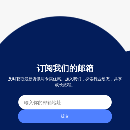
订阅我们的邮箱
及时获取最新资讯与专属优惠。加入我们，探索行业动态，共享
成长旅程。
提交