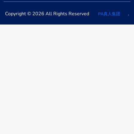
Copyright © 2026 All Rights Reserved
.
PA真人集团