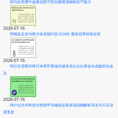
阿马杜荣膺中超最佳防守型后腰展现钢铁防守魅力
2026-07-16
阿根廷足协与斯卡洛尼续约至2026年 聚焦世界杯新征程
2026-07-16
阿尔瓦雷斯对阵日本西甲赛场关键表现左右比赛走向成败胜负命
运
2026-07-16
阿什拉夫对阵切尔西德甲关键战全面表现回顾解析高光与不足深
度复盘