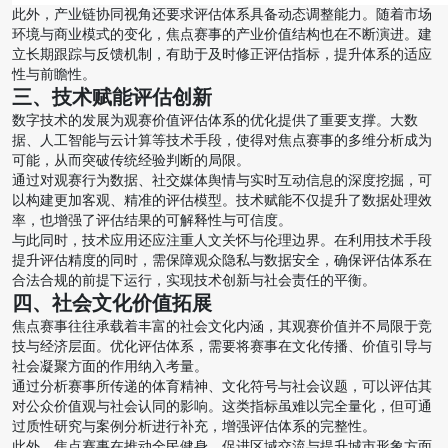
此外，产业链协同视角还要求评估体系具备动态调整能力。随着市场
环境与商业模式的变化，焦点赛事的产业价值结构也在不断演进。建
立长期跟踪与反馈机制，有助于及时修正评估指标，提升体系的适应
性与前瞻性。
三、技术赋能评估创新
数字技术的发展为观赛价值评估体系的优化提供了重要支撑。大数
据、人工智能与云计算等技术手段，使得对焦点赛事的多维分析成为
可能，从而突破传统经验判断的局限。
通过对观赛行为数据、社交媒体舆情与实时互动信息的深度挖掘，可
以构建更加客观、精准的评估模型。技术赋能不仅提升了数据处理效
率，也增强了评估结果的可解释性与可信度。
与此同时，技术应用还应注重人文关怀与伦理边界。在利用技术手段
提升评估精度的同时，需保障观众隐私与数据安全，确保评估体系在
合法合规的前提下运行，实现技术创新与社会责任的平衡。
四、社会文化价值拓展
焦点赛事往往承载着丰富的社会文化内涵，其观赛价值并不局限于竞
技与经济层面。优化评估体系，需要将赛事在文化传播、价值引导与
社会凝聚方面的作用纳入考量。
通过分析赛事所传递的体育精神、文化符号与社会议题，可以评估其
对公众价值观与社会认同的影响。这类指标虽难以完全量化，但可通
过质性研究与案例分析进行补充，增强评估体系的完整性。
此外，焦点赛事在推动全民健身、促进区域交流与提升城市形象方面