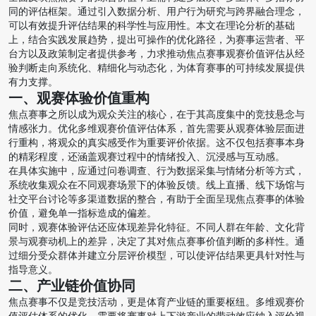
同的评估框架。通过引入数据分析、用户行为研究与跨界融合理念，
可以有效提升评估结果的科学性与应用性。本文在理论分析的基础
上，结合实践发展趋势，提出可操作的优化路径，为赛事运营者、平
台方以及政策制定者提供参考，力求推动焦点赛事观赛价值评估从经
验判断走向系统化、精细化与动态化，为体育赛事的可持续发展提供
有力支撑。
一、观赛体验价值重构
焦点赛事之所以成为观众关注的核心，在于其高度集中的竞技悬念与
情感张力。优化多维观赛价值评估体系，首先需要从观赛体验层面进
行重构，将观众的真实感受作为重要评价依据。这不仅包括赛事本身
的精彩程度，还涵盖观赛过程中的情绪投入、沉浸感与互动感。
在具体实施中，应通过问卷调查、行为数据采集与情绪分析等方式，
系统收集观众在不同观赛场景下的体验反馈。线上直播、线下场馆与
社交平台讨论等多渠道数据的整合，有助于全面呈现焦点赛事的体验
价值，避免单一指标造成的偏差。
同时，观赛体验评估还应体现差异化特征。不同人群在年龄、文化背
景与观赛动机上的差异，决定了其对焦点赛事价值判断的多样性。通
过细分受众群体并建立分层评价模型，可以使评估结果更具针对性与
指导意义。
二、产业链价值协同
焦点赛事不仅是竞技活动，更是体育产业链的重要枢纽。多维观赛价