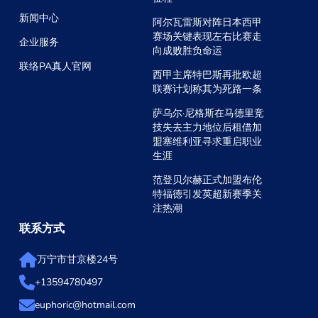
新闻中心
阿尔瓦雷斯对阵日本西甲
赛场关键表现左右比赛走
企业服务
向成败胜负命运
联络PA真人官网
西甲主席特巴斯再批欧超
联赛计划称其为死路一条
萨乌尔·尼格斯在马德里竞
技失去主力地位后租借加
盟塞维利亚寻求重启职业
生涯
范登贝尔赫正式加盟布伦
特福德引发英超新赛季关
注热潮
联系方式
万宁市甘京楼24号
+13594780497
euphoric@hotmail.com