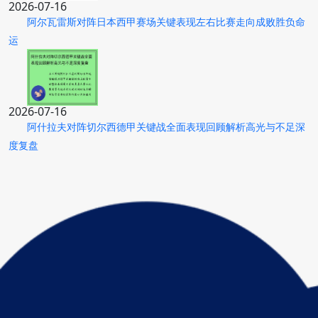
2026-07-16
阿尔瓦雷斯对阵日本西甲赛场关键表现左右比赛走向成败胜负命
运
2026-07-16
阿什拉夫对阵切尔西德甲关键战全面表现回顾解析高光与不足深
度复盘