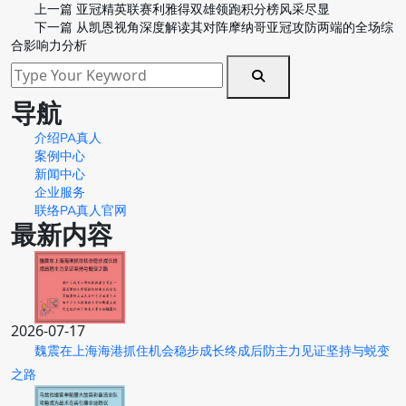
上一篇
亚冠精英联赛利雅得双雄领跑积分榜风采尽显
下一篇
从凯恩视角深度解读其对阵摩纳哥亚冠攻防两端的全场综
合影响力分析
导航
介绍PA真人
案例中心
新闻中心
企业服务
联络PA真人官网
最新内容
2026-07-17
魏震在上海海港抓住机会稳步成长终成后防主力见证坚持与蜕变
之路