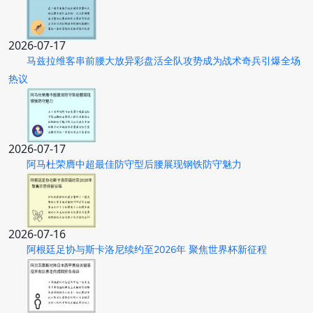
2026-07-17
马兹拉维客串前腰大放异彩盘活全队攻势成为战术奇兵引爆全场
热议
2026-07-17
阿马杜荣膺中超最佳防守型后腰展现钢铁防守魅力
2026-07-16
阿根廷足协与斯卡洛尼续约至2026年 聚焦世界杯新征程