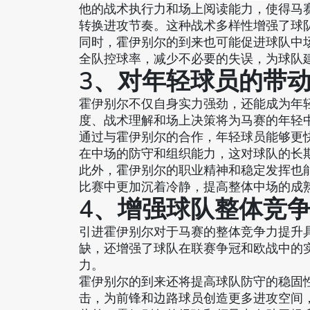
他的战术执行力和场上阅读能力，使得马
转换进攻节奏。这种战术多样性增强了球
同时，霍伊别尔的到来也可能促进球队中
全队控球率，减少不必要的失误，为球队
3、对年轻球员的带
霍伊别尔不仅自身实力强劲，还能成为年
度、战术理解和场上决策将为马赛的年轻
通过与霍伊别尔的合作，年轻球员能够更
在中场的防守和组织能力，这对球队的长
此外，霍伊别尔的职业精神和稳定发挥也
比赛中更加沉着冷静，提高整体中场的成
4、增强球队整体竞
引进霍伊别尔对于马赛的整体竞争力提升
缺，还增强了球队在联赛争冠和欧战中的
力。
霍伊别尔的到来还将提高球队防守的稳固
击，为前锋和边路球员创造更多进攻空间