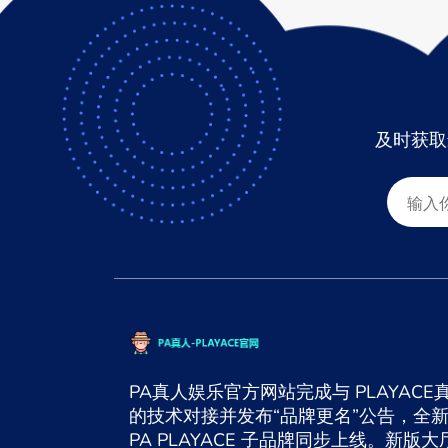
及时获取
PA真人娱乐官方网站完成与 PLAYACE
的技术对接并发布“品牌更名”公告，全
PA PLAYACE 子品牌同步上线。新版大