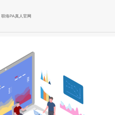
联络PA真人官网