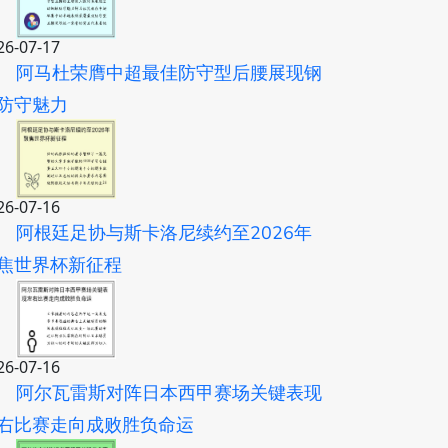
26-07-17
阿马杜荣膺中超最佳防守型后腰展现钢
防守魅力
26-07-16
阿根廷足协与斯卡洛尼续约至2026年
焦世界杯新征程
26-07-16
阿尔瓦雷斯对阵日本西甲赛场关键表现
右比赛走向成败胜负命运