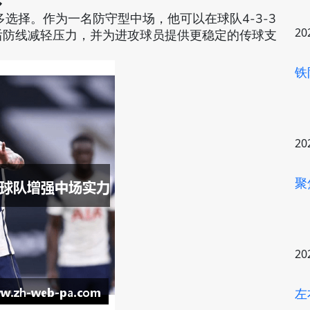
选择。作为一名防守型中场，他可以在球队4-3-3
20
助后防线减轻压力，并为进攻球员提供更稳定的传球支
铁
20
聚
20
左