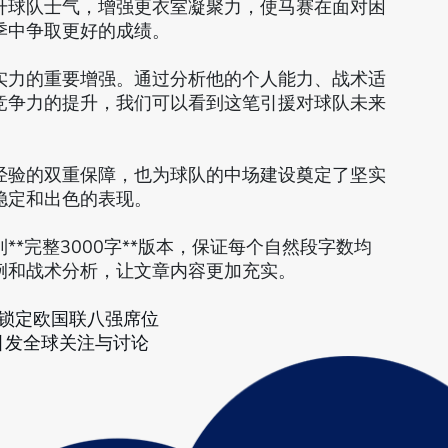
升球队士气，增强更衣室凝聚力，使马赛在面对困
季中争取更好的成绩。
实力的重要增强。通过分析他的个人能力、战术适
竞争力的提升，我们可以看到这笔引援对球队未来
经验的双重保障，也为球队的中场建设奠定了坚实
稳定和出色的表现。
*完整3000字**版本，保证每个自然段字数均
例和战术分析，让文章内容更加充实。
锁定欧国联八强席位
引发全球关注与讨论