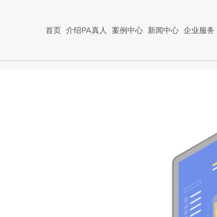
首页
介绍PA真人
案例中心
新闻中心
企业服务