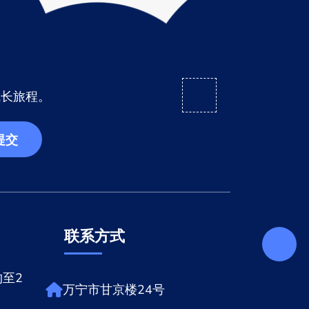
成长旅程。
提交
联系方式
至2
万宁市甘京楼24号