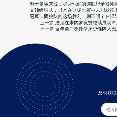
对于曼城来说，尽管他们的连胜纪录被终
支顶级强队，只是在这场比赛中未能发挥
冠军，而狼队的这场胜利，则证明了在强
上一篇
浩克在米内罗竞技继续展现卓
下一篇
百年豪门桑托斯历史性降入巴
及时获取