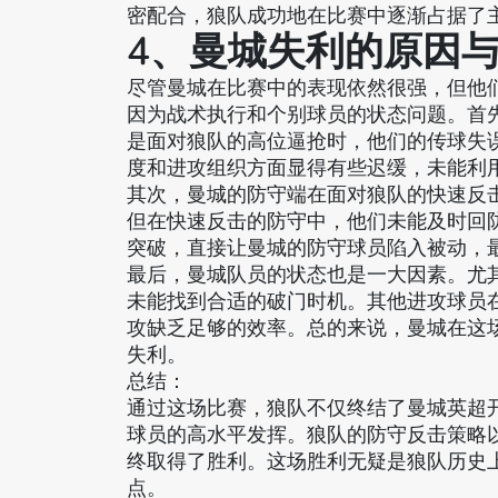
密配合，狼队成功地在比赛中逐渐占据了
4、曼城失利的原因
尽管曼城在比赛中的表现依然很强，但他
因为战术执行和个别球员的状态问题。首
是面对狼队的高位逼抢时，他们的传球失
度和进攻组织方面显得有些迟缓，未能利
其次，曼城的防守端在面对狼队的快速反
但在快速反击的防守中，他们未能及时回
突破，直接让曼城的防守球员陷入被动，
最后，曼城队员的状态也是一大因素。尤
未能找到合适的破门时机。其他进攻球员
攻缺乏足够的效率。总的来说，曼城在这
失利。
总结：
通过这场比赛，狼队不仅终结了曼城英超
球员的高水平发挥。狼队的防守反击策略
终取得了胜利。这场胜利无疑是狼队历史
点。