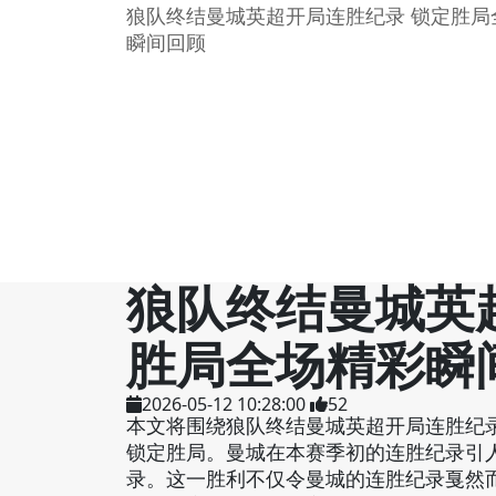
狼队终结曼城英超开局连胜纪录 锁定胜局
瞬间回顾
狼队终结曼城英
胜局全场精彩瞬
2026-05-12 10:28:00
52
本文将围绕狼队终结曼城英超开局连胜纪
锁定胜局。曼城在本赛季初的连胜纪录引
录。这一胜利不仅令曼城的连胜纪录戛然