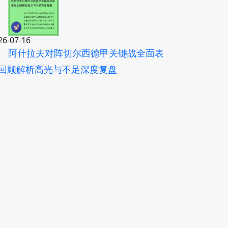
26-07-16
阿什拉夫对阵切尔西德甲关键战全面表
回顾解析高光与不足深度复盘