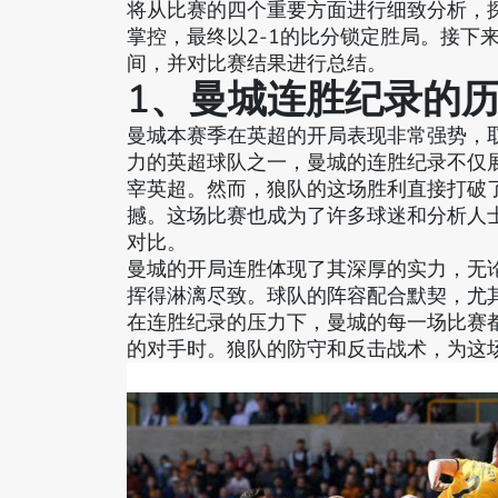
将从比赛的四个重要方面进行细致分析，
掌控，最终以2-1的比分锁定胜局。接下
间，并对比赛结果进行总结。
1、曼城连胜纪录的
曼城本赛季在英超的开局表现非常强势，
力的英超球队之一，曼城的连胜纪录不仅
宰英超。然而，狼队的这场胜利直接打破
撼。这场比赛也成为了许多球迷和分析人
对比。
曼城的开局连胜体现了其深厚的实力，无
挥得淋漓尽致。球队的阵容配合默契，尤
在连胜纪录的压力下，曼城的每一场比赛
的对手时。狼队的防守和反击战术，为这