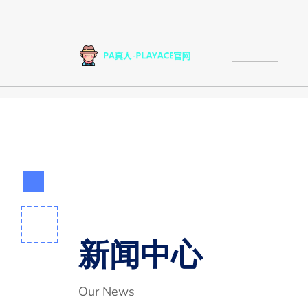
新闻中心
Our News