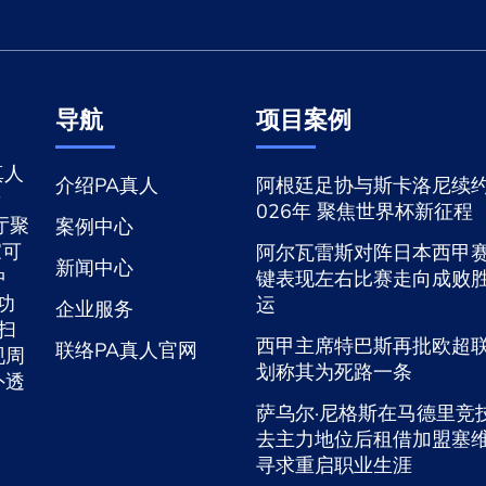
导航
项目案例
真人
介绍PA真人
阿根廷足协与斯卡洛尼续约
新
026年 聚焦世界杯新征程
厅聚
案例中心
家可
阿尔瓦雷斯对阵日本西甲
新闻中心
冲
键表现左右比赛走向成败
功
运
企业服务
扫
西甲主席特巴斯再批欧超
联络PA真人官网
现周
划称其为死路一条
外透
萨乌尔·尼格斯在马德里竞
去主力地位后租借加盟塞
寻求重启职业生涯