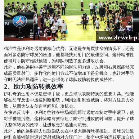
精准性是伊利奇远射的核心优势。无论是在角度狭窄的情况下，还是
面对多名防守球员的压迫，他都能找到射门的最佳空间。这种精准性
使得对手防守难以预测，为球队制造了更多进攻机会。
此外，他在远射中善于运用不同的脚法和力道，左脚和右脚都能够完
成高质量射门。多样化的射门方式不仅增加了得分机会，也让对手防
守时无法轻易适应，进一步强化了球队攻防转换的威胁性。
2、助力攻防转换效率
伊利奇的远射不仅是进球手段，更是球队攻防转换的重要工具。他能
够在防守反击中迅速判断形势，利用远射制造威胁，将对方注意力分
散，从而为队友创造空间和进攻机会。
在快速反击中，伊利奇往往在中场就能通过远射牵制对手中后卫，使
对手被迫后撤。这种策略有效缩短了防守到进攻的时间差，提升了球
队整体转换的效率，让进攻更加迅速而流畅。
此外，他的远射能力也鼓励队友在中场大胆持球和推进。当球员知道
伊利奇能够随时通过远射威胁对方球门时，整个中场的运转更加自信