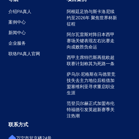
介绍PA真人
阿根廷足协与斯卡洛尼续
约至2026年 聚焦世界杯新
案例中心
征程
新闻中心
阿尔瓦雷斯对阵日本西甲
赛场关键表现左右比赛走
企业服务
向成败胜负命运
联络PA真人官网
西甲主席特巴斯再批欧超
联赛计划称其为死路一条
萨乌尔·尼格斯在马德里竞
技失去主力地位后租借加
盟塞维利亚寻求重启职业
生涯
范登贝尔赫正式加盟布伦
特福德引发英超新赛季关
注热潮
联系方式
万宁市甘京楼24号