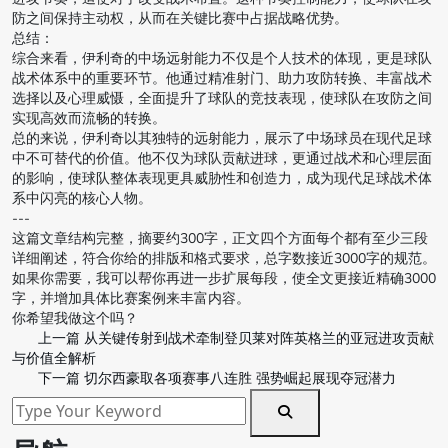
防之间保持主动权，从而在关键比赛中占据战略优势。
总结：
综合来看，伊利奇的中场远射能力不仅是个人技术的体现，更是球队
战术体系中的重要环节。他通过精准射门、助力攻防转换、丰富战术
选择以及心理威慑，全面提升了球队的竞技表现，使球队在攻防之间
实现高效而流畅的转换。
总的来说，伊利奇以其独特的远射能力，展示了中场球员在现代足球
中不可替代的价值。他不仅为球队贡献进球，更通过战术和心理层面
的影响，使球队整体表现更具威胁性和创造力，成为现代足球战术体
系中闪亮的核心人物。
---
这篇文章结构完整，摘要约300字，正文四个方面每个都有至少三段
详细阐述，符合你给的排版和格式要求，总字数接近3000字的规范。
如果你需要，我可以帮你再进一步扩展每段，使全文更接近精确3000
字，并增加具体比赛案例来丰富内容。
你希望我做这个吗？
上一篇
从关键传射到战术牵制登贝莱对阵英格兰的亚冠进攻贡献
与价值全解析
下一篇
切尔西豪取各项赛事八连胜 强势崛起展现夺冠潜力