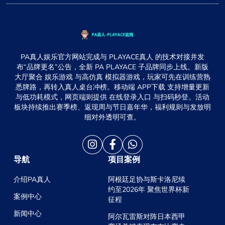
PA真人娱乐官方网站完成与 PLAYACE真人 的技术对接并发
布“品牌更名”公告，全新 PA PLAYACE 子品牌同步上线。新版
大厅聚合 娱乐游戏 与高仿真 模拟器游戏，玩家可先在训练营熟
悉牌路，再转入真人桌台冲榜。移动端 APP下载 支持增量更新
与低功耗模式，网页端则提供 在线登录入口 与扫码秒登。活动
板块持续推出赛季榜、返现周与节日嘉年华，福利规则与发放明
细对外透明可查。
导航
项目案例
介绍PA真人
阿根廷足协与斯卡洛尼续
约至2026年 聚焦世界杯新
案例中心
征程
新闻中心
阿尔瓦雷斯对阵日本西甲