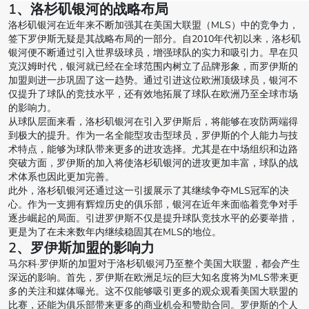
1、洛杉矶银河的战略布局
洛杉矶银河在近年来不断加强其在美国大联盟（MLS）中的竞争力，
签下罗伊斯无疑是其战略布局的一部分。自2010年代初以来，洛杉矶
银河便不断通过引入世界级球员，增强球队的实力和吸引力。早在贝
克汉姆时代，银河就已经在全球范围内树立了品牌形象，而罗伊斯的
加盟则进一步巩固了这一趋势。通过引进这位欧洲顶级球员，银河不
仅提升了球队的竞技水平，还有效地拓展了球队在欧洲乃至全球市场
的影响力。
从球队层面来看，洛杉矶银河在引入罗伊斯后，将能够在攻防两端得
到极大的提升。作为一名全能型攻击型球员，罗伊斯的个人能力与技
术特点，能够为球队带来更多的进攻选择。尤其是在中场组织和边路
突破方面，罗伊斯的加入将使洛杉矶银河的进攻更加丰富，球队的战
术体系也因此更加完善。
此外，洛杉矶银河还通过这一引援展示了其继续争夺MLS冠军的决
心。作为一支拥有辉煌历史的俱乐部，银河在近年来面临着竞争对手
逐步崛起的局面。引进罗伊斯不仅是提升球队竞技水平的必要举措，
更是为了在未来数年内继续稳固其在MLS的地位。
2、罗伊斯加盟的影响力
马尔科·罗伊斯的加盟对于洛杉矶银河乃至整个美国大联盟，都会产生
深远的影响。首先，罗伊斯在欧洲足坛的巨大知名度将为MLS带来更
多的关注和媒体曝光。这不仅能够吸引更多的观众观看美国大联盟的
比赛，还能为俱乐部带来更多的商业机会和赞助合同。罗伊斯的个人