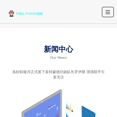
新闻中心
Our News
洛杉矶银河正式签下多特蒙德功勋队长罗伊斯 强强联手引
发关注