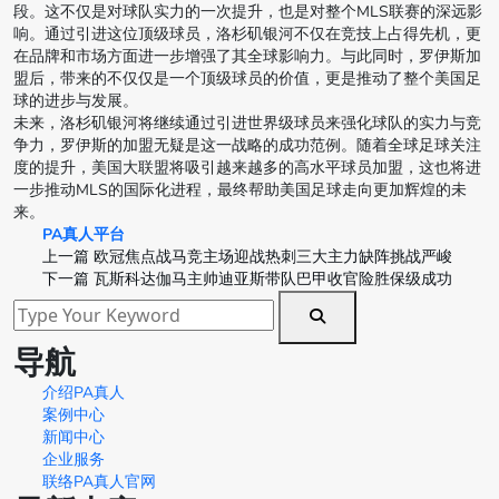
段。这不仅是对球队实力的一次提升，也是对整个MLS联赛的深远影
响。通过引进这位顶级球员，洛杉矶银河不仅在竞技上占得先机，更
在品牌和市场方面进一步增强了其全球影响力。与此同时，罗伊斯加
盟后，带来的不仅仅是一个顶级球员的价值，更是推动了整个美国足
球的进步与发展。
未来，洛杉矶银河将继续通过引进世界级球员来强化球队的实力与竞
争力，罗伊斯的加盟无疑是这一战略的成功范例。随着全球足球关注
度的提升，美国大联盟将吸引越来越多的高水平球员加盟，这也将进
一步推动MLS的国际化进程，最终帮助美国足球走向更加辉煌的未
来。
PA真人平台
上一篇
欧冠焦点战马竞主场迎战热刺三大主力缺阵挑战严峻
下一篇
瓦斯科达伽马主帅迪亚斯带队巴甲收官险胜保级成功
导航
介绍PA真人
案例中心
新闻中心
企业服务
联络PA真人官网