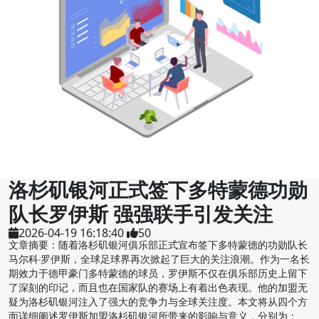
洛杉矶银河正式签下多特蒙德功勋
队长罗伊斯 强强联手引发关注
2026-04-19 16:18:40
50
文章摘要：随着洛杉矶银河俱乐部正式宣布签下多特蒙德的功勋队长
马尔科·罗伊斯，全球足球界再次掀起了巨大的关注浪潮。作为一名长
期效力于德甲豪门多特蒙德的球员，罗伊斯不仅在俱乐部历史上留下
了深刻的印记，而且也在国家队的赛场上有着出色表现。他的加盟无
疑为洛杉矶银河注入了强大的竞争力与全球关注度。本文将从四个方
面详细阐述罗伊斯加盟洛杉矶银河所带来的影响与意义，分别为：