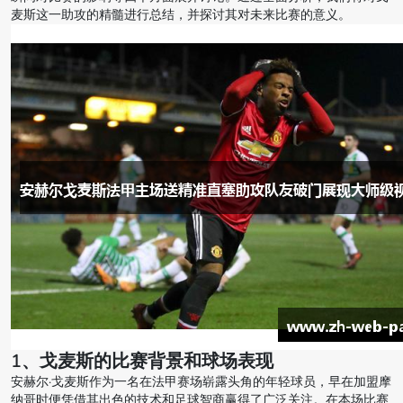
麦斯这一助攻的精髓进行总结，并探讨其对未来比赛的意义。
1、戈麦斯的比赛背景和球场表现
安赫尔·戈麦斯作为一名在法甲赛场崭露头角的年轻球员，早在加盟摩
纳哥时便凭借其出色的技术和足球智商赢得了广泛关注。在本场比赛