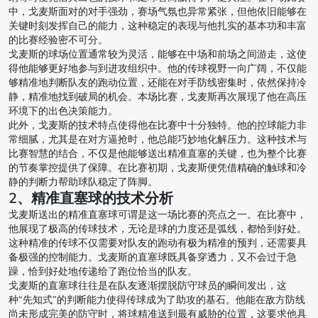
中，戈麦斯面对的对手强劲，赛场气氛也异常紧张，但他依旧能够在
关键时刻发挥自己的能力，这种稳定的表现与他扎实的基本功和丰富
的比赛经验密不可分。
戈麦斯的球场位置通常较为灵活，能够在中场和前场之间游走，这使
得他能够更好地参与到进攻组织中。他的传球视野一向广阔，不仅能
够精准地判断队友的跑动位置，还能在对手防线密集时，依然保持冷
静，精准地找到破局的机会。本场比赛，戈麦斯再次展现了他在高压
环境下的出色决策能力。
此外，戈麦斯的技术特点使得他在比赛中十分独特。他的控球能力非
常细腻，尤其是在对方逼抢时，他总能巧妙地化解压力。这种技术与
比赛智慧的结合，不仅是他能够送出精准直塞的关键，也为整个比赛
的节奏掌控提供了保障。在比赛初期，戈麦斯便凭借精确的触球和冷
静的判断力帮助球队稳定了阵脚。
2、精准直塞球的技术分析
戈麦斯送出的精准直塞球可谓是这一场比赛的亮点之一。在比赛中，
他展现了极高的传球技术，无论是球的力度还是弧线，都恰到好处。
这种精准的传球不仅需要对队友的跑动有极为精准的预判，还需要具
备极强的控制能力。戈麦斯的直塞球既具备穿透力，又不会过于急
躁，恰到好处地传递给了跑位恰当的队友。
戈麦斯的直塞球往往是在队友逐渐摆脱防守球员的瞬间发出，这
种“先知式”的判断能力使得传球成为了助攻的基石。他能在敌方防线
尚未形成完美的防守时，将球精准送到最有威胁的位置，这要求他具