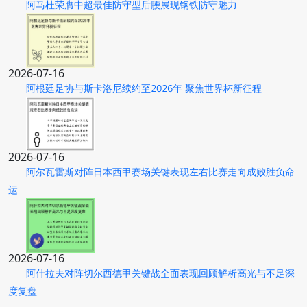
阿马杜荣膺中超最佳防守型后腰展现钢铁防守魅力
2026-07-16
阿根廷足协与斯卡洛尼续约至2026年 聚焦世界杯新征程
2026-07-16
阿尔瓦雷斯对阵日本西甲赛场关键表现左右比赛走向成败胜负命
运
2026-07-16
阿什拉夫对阵切尔西德甲关键战全面表现回顾解析高光与不足深
度复盘