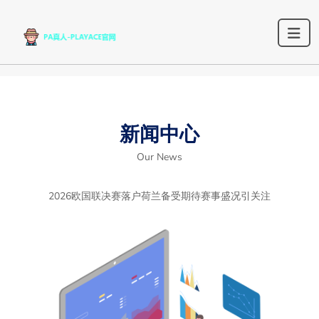
新闻中心
Our News
2026欧国联决赛落户荷兰备受期待赛事盛况引关注