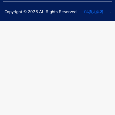
Copyright © 2026 All Rights Reserved
.
PA真人集团