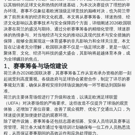
以其独特的足球文化和热情的球迷基础，为本次决赛提供了理想的举
办环境。赛事不仅象征着欧洲顶级足球竞技的巅峰对决，也为荷兰带
来了前所未有的经济和文化机遇。本文将从赛事筹备、球迷热情、经
济文化影响以及赛事技术与安全保障四个方面，详细阐述2026欧国联
决赛在荷兰的盛况与期待。通过分析赛事筹备的精细化管理、球迷群
体的热情参与、对当地经济与文化的推动以及现代技术与安全措施的
保障，能够全面展现这一体育盛事的非凡影响力和全球关注度。本文
旨在让读者充分理解，欧国联决赛不仅是一场足球比赛，更是一场汇
聚体育、文化、经济与科技的盛大盛会，其影响将超越体育本身，成
为全球瞩目的焦点。
1、赛事筹备与场馆建设
荷兰承办2026欧国联决赛，其赛事筹备工作从宣布承办资格的那一刻
起就受到高度重视。各级政府与足球协会紧密合作，制定了详尽的赛
事规划方案，确保从赛程安排到球场设施的每一环节都达到国际标
准。
荷兰的主要体育场馆进行了升级和改造，以满足欧洲足球联盟
（UEFA）对决赛场馆的严格要求。这些改造不仅提升了球场的观赏
体验，还增加了座位容量、改善了观众视野、优化了交通出入口，为
球迷提供更加便捷舒适的观赛环境。
除了硬件设施，赛事筹备还包括志愿者招募、安保人员培训及赛事运
营管理。荷兰各大城市通过专项培训计划确保每一位工作人员熟悉流
程，从而保证赛事期间的高效运作和应急处理能力。