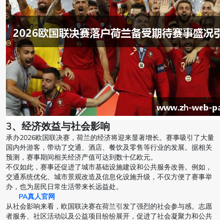
3、经济效益与社会影响
承办2026欧国联决赛，荷兰的经济将迎来显著增长。赛事吸引了大量
国内外游客，带动了交通、酒店、餐饮及零售等行业的发展。据相关
预测，赛事期间相关经济产值可达到数十亿欧元。
不仅如此，赛事还促进了城市基础设施建设和公共服务改善。例如，
交通系统优化、城市景观改造及信息化设施升级，不仅方便了赛事举
办，也为居民日常生活带来长远益处。
PA真人官网
从社会影响来看，欧国联决赛在荷兰引发了强烈的社会参与感。志愿
者服务、社区活动以及公益项目纷纷展开，促进了社会凝聚力和公共