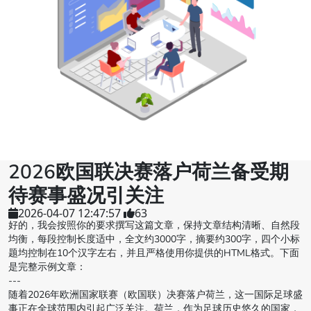
2026欧国联决赛落户荷兰备受期
待赛事盛况引关注
2026-04-07 12:47:57
63
好的，我会按照你的要求撰写这篇文章，保持文章结构清晰、自然段
均衡，每段控制长度适中，全文约3000字，摘要约300字，四个小标
题均控制在10个汉字左右，并且严格使用你提供的HTML格式。下面
是完整示例文章：
---
随着2026年欧洲国家联赛（欧国联）决赛落户荷兰，这一国际足球盛
事正在全球范围内引起广泛关注。荷兰，作为足球历史悠久的国家，