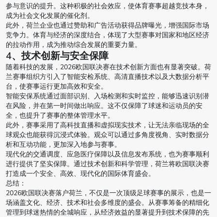
参与意识的提升。这种积极的社会效应，使体育赛事超越竞技本身，
成为社会文化发展的催化剂。
此外，荷兰企业也通过赞助和广告活动获得品牌曝光，增强国际市场
竞争力。体育与经济的深度结合，体现了大型赛事对国家和地区经济
的拉动作用，成为推动综合发展的重要力量。
4、技术创新与安全保障
随着科技的发展，2026欧国联决赛在技术创新方面也有显著突破。荷
兰赛事组织方引入了智能安检系统、高清直播技术以及大数据分析平
台，使赛事运行更加高效和安全。
智能安保系统通过面部识别、入场检测和实时监控，能够迅速识别潜
在风险，并在第一时间做出响应。这不仅保障了球迷和运动员的安
全，也提升了赛事的整体管理水平。
此外，赛事采用了高科技直播和虚拟现实技术，让无法亲临现场的全
球观众也能获得沉浸式体验。观众可以通过多角度视角、实时数据分
析和互动功能，更加深入地参与赛事。
现代化的交通调度、应急医疗保障以及信息发布系统，也为赛事顺利
进行提供了坚实保障。通过技术创新和科学管理，荷兰将欧国联决赛
打造成一个安全、高效、现代化的国际体育盛会。
总结：
2026欧国联决赛落户荷兰，不仅是一次顶级足球赛事的展示，也是一
场涵盖文化、经济、技术和社会多维度的盛会。从赛事筹备的精细化
管理到球迷热情的全城响应，从经济效益的显著提升到技术保障的先