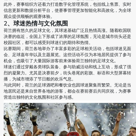
此外，赛事组织方还着力打造数字化管理系统，包括线上售票、实时
信息更新和数据分析平台，使赛事管理更加智能化和高效化，为全球
观众提供顺畅的观赛体验。
2、球迷热情与文化氛围
荷兰拥有悠久的足球文化，其球迷基础广泛且热情高涨。随着欧国联
决赛的临近，全国上下形成了浓厚的足球氛围，无论是城市街头还是
校园社区，都可以感受到球迷们的期待和热情。
比赛期间，荷兰各地举办了丰富多彩的足球相关活动，包括球迷见面
会、足球嘉年华以及主题展览。这些活动不仅为本地居民提供了参与
机会，也吸引了大量国际游客前来体验荷兰独特的足球文化。
球迷们通过穿戴各类球队装备、参与助威活动和线上互动，形成了强
烈的凝聚力。尤其是决赛前夕，街头巷尾的彩旗、标语和大型屏幕转
播，为城市增添了节日般的欢乐气息。
与此同时，荷兰的足球酒吧和餐饮业也因球迷聚集而繁荣。无论是当
地居民还是来自世界各地的游客，都会在赛前赛后共同庆祝，为赛事
营造出独特的文化氛围和社区参与感。