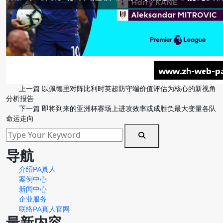
上一篇
以佩德里对阵比利时英超防守端价值评估为核心的新视角
分析报告
下一篇
即将到来的亚洲杯赛场上进攻效率或成胜负最大变量各队
命运走向
导航
介绍PA真人
案例中心
新闻中心
企业服务
联络PA真人官网