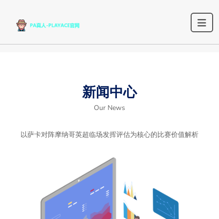
新闻中心
Our News
以萨卡对阵摩纳哥英超临场发挥评估为核心的比赛价值解析