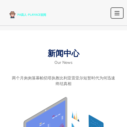
新闻中心
Our News
两个月匆匆落幕帕切塔执教比利亚雷亚尔短暂时代为何迅速
终结真相