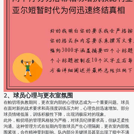
2、球员心理与更衣室氛围
在帕切塔执教期间，更衣室内部的心理状态成为一个重要问题。球员
在面对新的战术要求和高强度训练压力时，心理负担迅速增加。部分
球员情绪低落，训练积极性下降，出现消极应对的现象。
此外，帕切塔的管理风格较为严格，对球员纪律要求高，但缺乏柔性
沟通。这种管理方式在短期内导致球员产生心理隔阂，更衣室内部氛
围紧张，合作精神受到影响。队内部分关键球员甚至出现了暗中不满