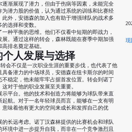
尔逐渐展现了潜力，但由于伤病等因素，未能完全
作为潜力股的价值，认为通过系统的训练和比赛经
。此外，安德森的加入也有助于增强球队的战术多
20
多的选择和变数。
了一种平衡的思维。他们不仅看中短期的即战力，
发展。通过这样的转会，森林既能在赛季中期加强
现
和高排名奠定基础。
的个人发展与选择
镑的转会不仅是一次职业生涯的重要步伐，也代表了他
且具备潜力的中场球员，安德森在纽卡斯尔的时间
态不稳定，他未能牢牢占据首发位置。转会到诺丁
，这对于他的职业发展至关重要。
展示平台。他的技术和创造力将能够为球队带来直
新起航。对于一名年轻球员而言，能够在一支有明
，意味着他有更大的空间来成长和发挥自己的优
展的长远考虑。诺丁汉森林提供的比赛机会和球队
的环境中进一步提升自我，而非在一个竞争激烈且