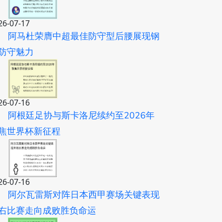
26-07-17
阿马杜荣膺中超最佳防守型后腰展现钢
防守魅力
26-07-16
阿根廷足协与斯卡洛尼续约至2026年
焦世界杯新征程
26-07-16
阿尔瓦雷斯对阵日本西甲赛场关键表现
右比赛走向成败胜负命运