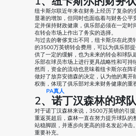
1、纽卡斯尔的财务
纽卡斯尔联近年来在财务上经历了复杂的
显著的增加，但同时也面临着与财务公平竞
定并保持财政健康，俱乐部必须在一定时
在转会市场上作出了务实的选择。
与过去的奢侈支出不同，纽卡斯尔在此类
的3500万英镑转会费用，可以为俱乐部
供了一定的缓解，也为未来的转会和球队
乐部在球员市场上进行更具战略性和可持
然而，资金的流动也意味着纽卡斯尔在阵
做好了放弃安德森的决定，认为他的离开
权衡，体现了俱乐部对未来财务健康的重
PA真人
2、诺丁汉森林的球
对于诺丁汉森林来说，3500万英镑的引
重返英超后，森林一直在努力提升球队的
站稳脚跟，并逐步向更高的排名发起冲击
重要补充。