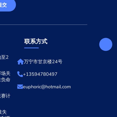
提交
联系方式
至2
万宁市甘京楼24号
赛场关
+13594780497
胜负命
euphoric@hotmail.com
联赛计
技失