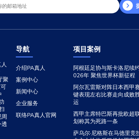
导航
项目案例
真人
介绍PA真人
阿根廷足协与斯卡洛尼续约
新
026年 聚焦世界杯新征程
厅聚
案例中心
家可
阿尔瓦雷斯对阵日本西甲
新闻中心
冲
键表现左右比赛走向成败
功
运
企业服务
扫
西甲主席特巴斯再批欧超
联络PA真人官网
现周
划称其为死路一条
外透
萨乌尔·尼格斯在马德里竞